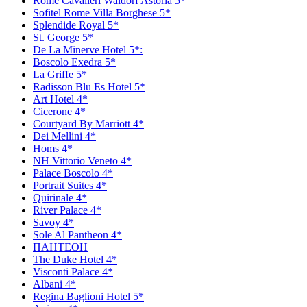
Rome Cavalieri Waldorf Astoria 5*
Sofitel Rome Villa Borghese 5*
Splendide Royal 5*
St. George 5*
De La Minerve Hotel 5*:
Boscolo Exedra 5*
La Griffe 5*
Radisson Blu Es Hotel 5*
Art Hotel 4*
Сicerone 4*
Сourtyard By Marriott 4*
Dei Mellini 4*
Homs 4*
NH Vittorio Veneto 4*
Palace Boscolo 4*
Portrait Suites 4*
Quirinale 4*
River Palace 4*
Savoy 4*
Sole Al Pantheon 4*
ПАНТЕОН
The Duke Hotel 4*
Visconti Palace 4*
Аlbani 4*
Regina Baglioni Hotel 5*