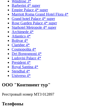
Windrose 3*
Barberini 4* super
Empire Palace 4* super
Marriott Roma Grand Hotel Flora 4*
Grand hotel Palace 4* super
Rose Garden Palace 4* super
Starhotel Metropole 4* super
Archimede 4*
Atlantico 4*
Bolivar 4*
Claridge 4*
Cosmopolita 4*
Dei Borgognoni 4*
Ludovisi Palace 4*
President 4*
Royal Santina 4*
Stendhal 4*
Universo 4*
ООО "Континент тур"
Реестровый номер МТЗ 012897
Телефоны