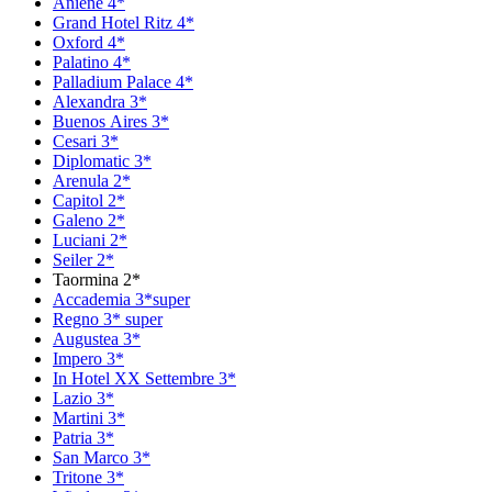
Aniene 4*
Grand Hotel Ritz 4*
Oxford 4*
Рalatino 4*
Рalladium Рalace 4*
Аlexandra 3*
Вuenos Аires 3*
Сesari 3*
Diplomatic 3*
Arenula 2*
Capitol 2*
Galeno 2*
Luciani 2*
Seiler 2*
Taormina 2*
Accademia 3*super
Regno 3* super
Augustea 3*
Impero 3*
In Hotel XX Settembre 3*
Lazio 3*
Martini 3*
Patria 3*
San Marco 3*
Tritone 3*