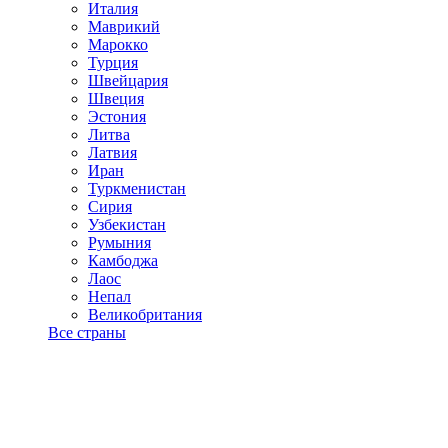
Италия
Маврикий
Марокко
Турция
Швейцария
Швеция
Эстония
Литва
Латвия
Иран
Туркменистан
Сирия
Узбекистан
Румыния
Камбоджа
Лаос
Непал
Великобритания
Все страны