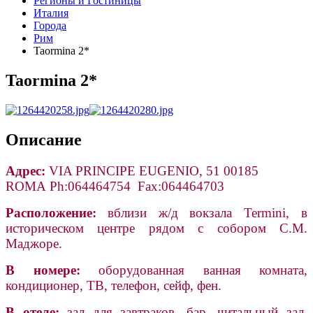
Регионы и Гостиницы
Италия
Города
Рим
Taormina 2*
Taormina 2*
Описание
Адрес
:
VIA
PRINCIPE
EUGENIO, 51 00185
ROMA Ph:064464754
Fax:064464703
Расположение:
вблизи ж/д вокзала Termini, в
историческом центре рядом с собором С.М.
Маджоре.
В номере:
оборудованная ванная комната,
кондиционер, ТВ, телефон, сейф, фен.
В отеле:
зал для завтраков, бар, читальный зал,