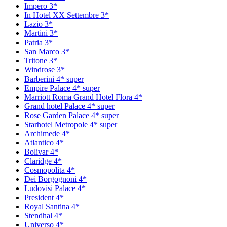
Impero 3*
In Hotel XX Settembre 3*
Lazio 3*
Martini 3*
Patria 3*
San Marco 3*
Tritone 3*
Windrose 3*
Barberini 4* super
Empire Palace 4* super
Marriott Roma Grand Hotel Flora 4*
Grand hotel Palace 4* super
Rose Garden Palace 4* super
Starhotel Metropole 4* super
Archimede 4*
Atlantico 4*
Bolivar 4*
Claridge 4*
Cosmopolita 4*
Dei Borgognoni 4*
Ludovisi Palace 4*
President 4*
Royal Santina 4*
Stendhal 4*
Universo 4*