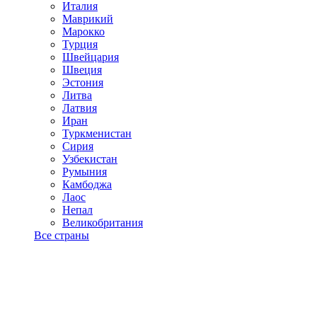
Италия
Маврикий
Марокко
Турция
Швейцария
Швеция
Эстония
Литва
Латвия
Иран
Туркменистан
Сирия
Узбекистан
Румыния
Камбоджа
Лаос
Непал
Великобритания
Все страны