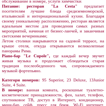
обслуживание в номере, услуги химчистки
.
Питание:
ресторан "La Cesta"
предлагает
посетителям лучшие блюда средиземноморской,
итальянской и интернациональной кухни. Благодаря
своему уникальному расположению, ресторан является
идеальным местом для проведения самых разных
мероприятий, начиная от бизнес-ланчей, и заканчивая
светскими вечеринками;
Летом столики накрываются на садовой террасе, на
крыше отеля, откуда открываются великолепные
панорамы Рима.
Piano-бар "Le Cupole",
где каждый вечер звучит
живая музыка и продолжает сблюдаться старая
традиция послеобеденного чая, сопровождаемого
музыкой фортепьяно.
Категори номеров:
95 Superior, 23 Deluxe, 13Junior
Suite, 4 Suite.
В номере:
ванная комната, роскошные туалетно-
косметические принадлежности, фен, халат, телефон,
спутниковое ТВ, доступ в Интернет, кондиционер,
мини-бар, сейф, пресс для брюк, Wi-Fi интернет.