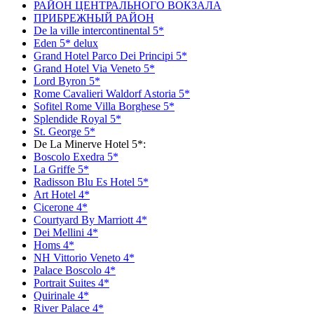
РАЙОН ЦЕНТРАЛЬНОГО ВОКЗАЛА
ПРИБРЕЖНЫЙ РАЙОН
De la ville intercontinental 5*
Eden 5* delux
Grand Hotel Parco Dei Principi 5*
Grand Hotel Via Veneto 5*
Lord Byron 5*
Rome Cavalieri Waldorf Astoria 5*
Sofitel Rome Villa Borghese 5*
Splendide Royal 5*
St. George 5*
De La Minerve Hotel 5*:
Boscolo Exedra 5*
La Griffe 5*
Radisson Blu Es Hotel 5*
Art Hotel 4*
Сicerone 4*
Сourtyard By Marriott 4*
Dei Mellini 4*
Homs 4*
NH Vittorio Veneto 4*
Palace Boscolo 4*
Portrait Suites 4*
Quirinale 4*
River Palace 4*