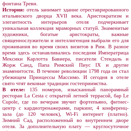
фонтана Треви.
История:
отель занимает здание отреставрированного
итальянского дворца XVII века. Аристократизм и
элегантность интерьеров отеля подчеркивает
уникальная коллекция мраморных статуй. Знаменитые
художники, богатые аристократы, важные
священнослужители и интеллигенция выбрали его для
проживания во время своих визитов в Рим. В разное
время здесь останавливались последняя Императрица
Мексики Карлотта Бавиера, писатели Стендаль и
Жорж Санд, Папа Римский Пиус IX и другие
знаменитости. В течение революции 1798 года он стал
убежищем Принцессы Массимо. И сегодня в отеле
свято чтят вековые традиции гостеприимства.
В отеле:
135 номеров, изысканный панорамный
ресторан
La Cesta
с открытой летней террасой, бар Le
Cupole, где по вечерам звучит фортепьяно, фитнес-
центр с кардиотренажерами, паркинг, 4 конференц-
зала (до 120 человек), Wi-Fi интернет (платно).
Зимний Сад, расположенный во внутреннем дворе
отеля. За дополнительную плату — круглосуточное