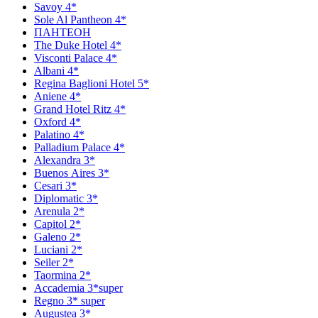
Savoy 4*
Sole Al Pantheon 4*
ПАНТЕОН
The Duke Hotel 4*
Visconti Palace 4*
Аlbani 4*
Regina Baglioni Hotel 5*
Aniene 4*
Grand Hotel Ritz 4*
Oxford 4*
Рalatino 4*
Рalladium Рalace 4*
Аlexandra 3*
Вuenos Аires 3*
Сesari 3*
Diplomatic 3*
Arenula 2*
Capitol 2*
Galeno 2*
Luciani 2*
Seiler 2*
Taormina 2*
Accademia 3*super
Regno 3* super
Augustea 3*