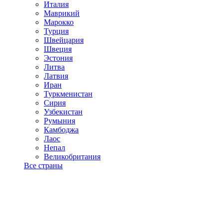
Италия
Маврикий
Марокко
Турция
Швейцария
Швеция
Эстония
Литва
Латвия
Иран
Туркменистан
Сирия
Узбекистан
Румыния
Камбоджа
Лаос
Непал
Великобритания
Все страны