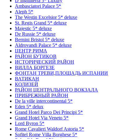
D`Inghilterra 5* Luxury
Ambasciatori Palace 5*
Aleph 5*
The Westin Excelsior 5* deluxe
St. Regis Grand 5* deluxe
Majestic 5* deluxe
De Russie 5* deluxe
Bernini Bristol 5* deluxe
Aldrovandi Palace 5* deluxe
ЦЕНТР РИМА
РАЙОН БУТИКОВ
ИСТОРИЧЕСКИЙ РАЙОН
ВИЛЛА БОРГЕЗЕ
ФОНТАН ТРЕВИ,ПЛОЩАДЬ ИСПАНИИ
ВАТИКАН
КОЛИЗЕЙ
РАЙОН ЦЕНТРАЛЬНОГО ВОКЗАЛА
ПРИБРЕЖНЫЙ РАЙОН
De la ville intercontinental 5*
Eden 5* delux
Grand Hotel Parco Dei Principi 5*
Grand Hotel Via Veneto 5*
Lord Byron 5*
Rome Cavalieri Waldorf Astoria 5*
Sofitel Rome Villa Borghese 5*