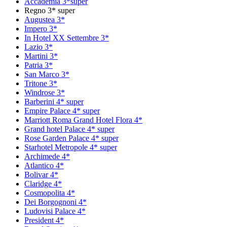
Accademia 3*super
Regno 3* super
Augustea 3*
Impero 3*
In Hotel XX Settembre 3*
Lazio 3*
Martini 3*
Patria 3*
San Marco 3*
Tritone 3*
Windrose 3*
Barberini 4* super
Empire Palace 4* super
Marriott Roma Grand Hotel Flora 4*
Grand hotel Palace 4* super
Rose Garden Palace 4* super
Starhotel Metropole 4* super
Archimede 4*
Atlantico 4*
Bolivar 4*
Claridge 4*
Cosmopolita 4*
Dei Borgognoni 4*
Ludovisi Palace 4*
President 4*