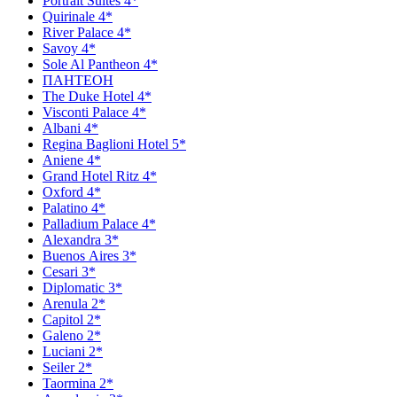
Portrait Suites 4*
Quirinale 4*
River Palace 4*
Savoy 4*
Sole Al Pantheon 4*
ПАНТЕОН
The Duke Hotel 4*
Visconti Palace 4*
Аlbani 4*
Regina Baglioni Hotel 5*
Aniene 4*
Grand Hotel Ritz 4*
Oxford 4*
Рalatino 4*
Рalladium Рalace 4*
Аlexandra 3*
Вuenos Аires 3*
Сesari 3*
Diplomatic 3*
Arenula 2*
Capitol 2*
Galeno 2*
Luciani 2*
Seiler 2*
Taormina 2*