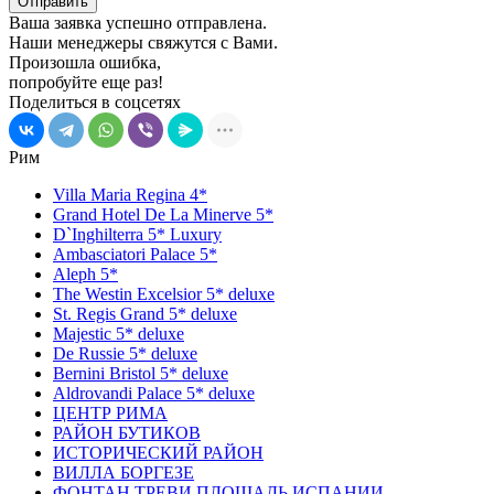
Отправить
Ваша заявка успешно отправлена.
Наши менеджеры свяжутся с Вами.
Произошла ошибка,
попробуйте еще раз!
Поделиться в соцсетях
Рим
Villa Maria Regina 4*
Grand Hotel De La Minerve 5*
D`Inghilterra 5* Luxury
Ambasciatori Palace 5*
Aleph 5*
The Westin Excelsior 5* deluxe
St. Regis Grand 5* deluxe
Majestic 5* deluxe
De Russie 5* deluxe
Bernini Bristol 5* deluxe
Aldrovandi Palace 5* deluxe
ЦЕНТР РИМА
РАЙОН БУТИКОВ
ИСТОРИЧЕСКИЙ РАЙОН
ВИЛЛА БОРГЕЗЕ
ФОНТАН ТРЕВИ,ПЛОЩАДЬ ИСПАНИИ