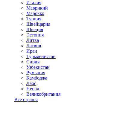
Италия
Маврикий
Марокко
Турция
Швейцария
Швеция
Эстония
Литва
Латвия
Иран
Туркменистан
Сирия
Узбекистан
Румыния
Камбоджа
Лаос
Непал
Великобритания
Все страны