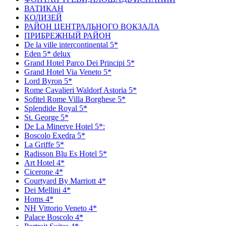
ВАТИКАН
КОЛИЗЕЙ
РАЙОН ЦЕНТРАЛЬНОГО ВОКЗАЛА
ПРИБРЕЖНЫЙ РАЙОН
De la ville intercontinental 5*
Eden 5* delux
Grand Hotel Parco Dei Principi 5*
Grand Hotel Via Veneto 5*
Lord Byron 5*
Rome Cavalieri Waldorf Astoria 5*
Sofitel Rome Villa Borghese 5*
Splendide Royal 5*
St. George 5*
De La Minerve Hotel 5*:
Boscolo Exedra 5*
La Griffe 5*
Radisson Blu Es Hotel 5*
Art Hotel 4*
Сicerone 4*
Сourtyard By Marriott 4*
Dei Mellini 4*
Homs 4*
NH Vittorio Veneto 4*
Palace Boscolo 4*