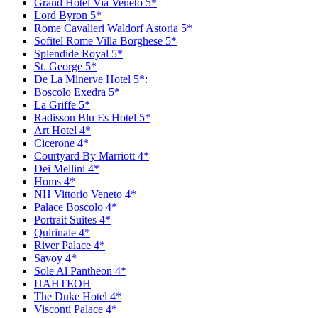
Grand Hotel Via Veneto 5*
Lord Byron 5*
Rome Cavalieri Waldorf Astoria 5*
Sofitel Rome Villa Borghese 5*
Splendide Royal 5*
St. George 5*
De La Minerve Hotel 5*:
Boscolo Exedra 5*
La Griffe 5*
Radisson Blu Es Hotel 5*
Art Hotel 4*
Сicerone 4*
Сourtyard By Marriott 4*
Dei Mellini 4*
Homs 4*
NH Vittorio Veneto 4*
Palace Boscolo 4*
Portrait Suites 4*
Quirinale 4*
River Palace 4*
Savoy 4*
Sole Al Pantheon 4*
ПАНТЕОН
The Duke Hotel 4*
Visconti Palace 4*