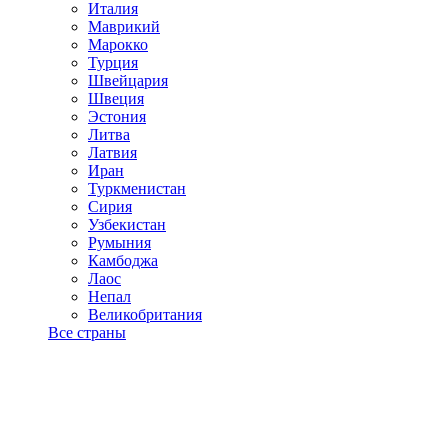
Италия
Маврикий
Марокко
Турция
Швейцария
Швеция
Эстония
Литва
Латвия
Иран
Туркменистан
Сирия
Узбекистан
Румыния
Камбоджа
Лаос
Непал
Великобритания
Все страны