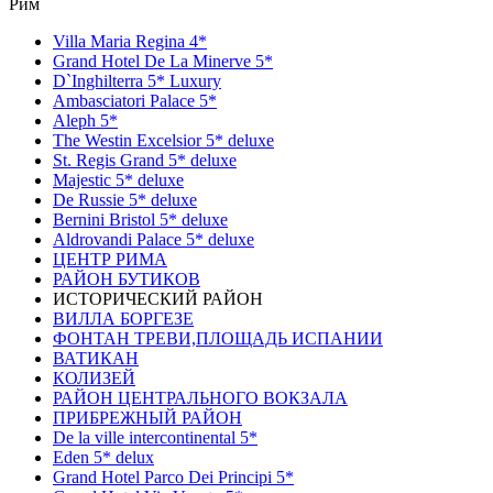
Рим
Villa Maria Regina 4*
Grand Hotel De La Minerve 5*
D`Inghilterra 5* Luxury
Ambasciatori Palace 5*
Aleph 5*
The Westin Excelsior 5* deluxe
St. Regis Grand 5* deluxe
Majestic 5* deluxe
De Russie 5* deluxe
Bernini Bristol 5* deluxe
Aldrovandi Palace 5* deluxe
ЦЕНТР РИМА
РАЙОН БУТИКОВ
ИСТОРИЧЕСКИЙ РАЙОН
ВИЛЛА БОРГЕЗЕ
ФОНТАН ТРЕВИ,ПЛОЩАДЬ ИСПАНИИ
ВАТИКАН
КОЛИЗЕЙ
РАЙОН ЦЕНТРАЛЬНОГО ВОКЗАЛА
ПРИБРЕЖНЫЙ РАЙОН
De la ville intercontinental 5*
Eden 5* delux
Grand Hotel Parco Dei Principi 5*