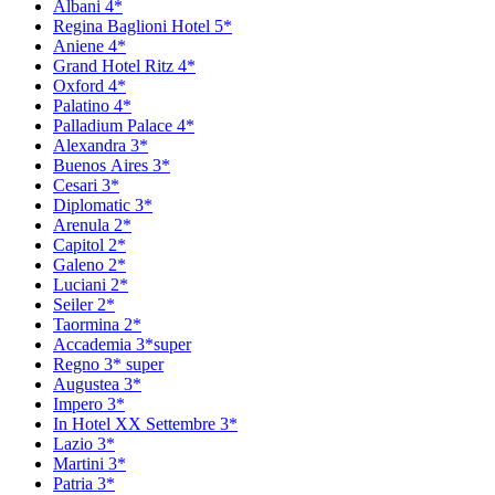
Аlbani 4*
Regina Baglioni Hotel 5*
Aniene 4*
Grand Hotel Ritz 4*
Oxford 4*
Рalatino 4*
Рalladium Рalace 4*
Аlexandra 3*
Вuenos Аires 3*
Сesari 3*
Diplomatic 3*
Arenula 2*
Capitol 2*
Galeno 2*
Luciani 2*
Seiler 2*
Taormina 2*
Accademia 3*super
Regno 3* super
Augustea 3*
Impero 3*
In Hotel XX Settembre 3*
Lazio 3*
Martini 3*
Patria 3*