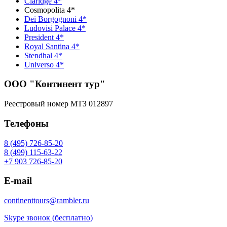
Claridge 4*
Cosmopolita 4*
Dei Borgognoni 4*
Ludovisi Palace 4*
President 4*
Royal Santina 4*
Stendhal 4*
Universo 4*
ООО "Континент тур"
Реестровый номер МТЗ 012897
Телефоны
8 (495) 726-85-20
8 (499) 115-63-22
+7 903 726-85-20
E-mail
continenttours@rambler.ru
Skype звонок (бесплатно)