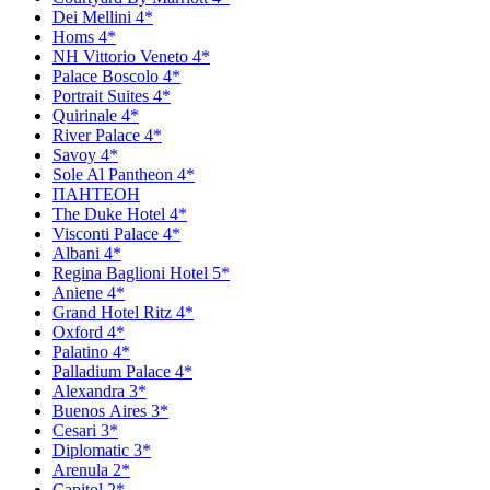
Dei Mellini 4*
Homs 4*
NH Vittorio Veneto 4*
Palace Boscolo 4*
Portrait Suites 4*
Quirinale 4*
River Palace 4*
Savoy 4*
Sole Al Pantheon 4*
ПАНТЕОН
The Duke Hotel 4*
Visconti Palace 4*
Аlbani 4*
Regina Baglioni Hotel 5*
Aniene 4*
Grand Hotel Ritz 4*
Oxford 4*
Рalatino 4*
Рalladium Рalace 4*
Аlexandra 3*
Вuenos Аires 3*
Сesari 3*
Diplomatic 3*
Arenula 2*
Capitol 2*