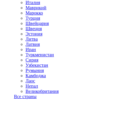
Италия
Маврикий
Марокко
Турция
Швейцария
Швеция
Эстония
Литва
Латвия
Иран
Туркменистан
Сирия
Узбекистан
Румыния
Камбоджа
Лаос
Непал
Великобритания
Все страны