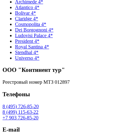
Archimede 4*
Atlantico 4*
Bolivar 4*
Claridge 4*
Cosmopolita 4*
Dei Borgognoni 4*
Ludovisi Palace 4*
President 4*
Royal Santina 4*
Stendhal 4*
Universo 4*
ООО "Континент тур"
Реестровый номер МТЗ 012897
Телефоны
8 (495) 726-85-20
8 (499) 115-63-22
+7 903 726-85-20
E-mail