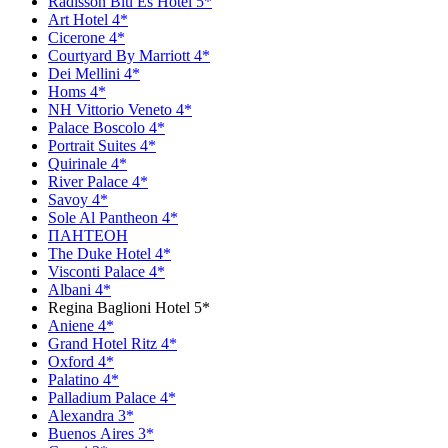
Radisson Blu Es Hotel 5*
Art Hotel 4*
Сicerone 4*
Сourtyard By Marriott 4*
Dei Mellini 4*
Homs 4*
NH Vittorio Veneto 4*
Palace Boscolo 4*
Portrait Suites 4*
Quirinale 4*
River Palace 4*
Savoy 4*
Sole Al Pantheon 4*
ПАНТЕОН
The Duke Hotel 4*
Visconti Palace 4*
Аlbani 4*
Regina Baglioni Hotel 5*
Aniene 4*
Grand Hotel Ritz 4*
Oxford 4*
Рalatino 4*
Рalladium Рalace 4*
Аlexandra 3*
Вuenos Аires 3*