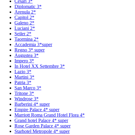
Сesari 3*
Diplomatic 3*
Arenula 2*
Capitol 2*
Galeno 2*
Luciani 2*
Seiler 2*
Taormina 2*
Accademia 3*super
Regno 3* super
Augustea 3*
Impero 3*
In Hotel XX Settembre 3*
Lazio 3*
Martini 3*
Patria 3*
San Marco 3*
Tritone 3*
Windrose 3*
Barberini 4* super
Empire Palace 4* super
Marriott Roma Grand Hotel Flora 4*
Grand hotel Palace 4* super
Rose Garden Palace 4* super
Starhotel Metropole 4* super