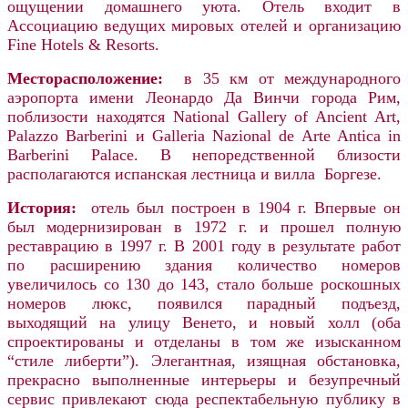
ощущении домашнего уюта. Отель входит в
Ассоциацию ведущих мировых отелей и организацию
Fine Hotels & Resorts.
Месторасположение:
в 35 км от международного
аэропорта имени Леонардо Да Винчи города Рим,
поблизости находятся National Gallery of Ancient Art,
Palazzo Barberini и Galleria Nazional de Arte Antica in
Barberini Palace. В непоредственной близости
располагаются испанская лестница и вилла Боргезе.
История:
отель
был построен в 1904 г. Впервые он
был модернизирован в 1972 г. и прошел полную
реставрацию в 1997 г. В 2001 году в результате работ
по расширению здания количество номеров
увеличилось со 130 до 143, стало больше роскошных
номеров люкс, появился парадный подъезд,
выходящий на улицу Венето, и новый холл (оба
спроектированы и отделаны в том же изысканном
“стиле либерти”). Элегантная, изящная обстановка,
прекрасно выполненные интерьеры и безупречный
сервис привлекают сюда респектабельную публику в