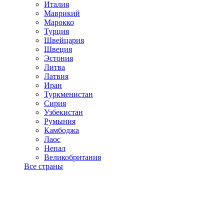
Италия
Маврикий
Марокко
Турция
Швейцария
Швеция
Эстония
Литва
Латвия
Иран
Туркменистан
Сирия
Узбекистан
Румыния
Камбоджа
Лаос
Непал
Великобритания
Все страны