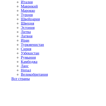
Италия
Маврикий
Марокко
Турция
Швейцария
Швеция
Эстония
Литва
Латвия
Иран
Туркменистан
Сирия
Узбекистан
Румыния
Камбоджа
Лаос
Непал
Великобритания
Все страны