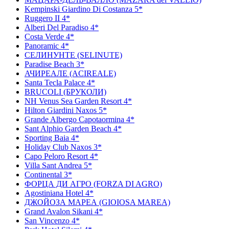
Kempinski Giardino Di Costanza 5*
Ruggero II 4*
Alberi Del Paradiso 4*
Costa Verde 4*
Panoramic 4*
СЕЛИНУНТЕ (SELINUTE)
Paradise Beach 3*
АЧИРЕАЛЕ (ACIREALE)
Santa Tecla Palace 4*
BRUCOLI (БРУКОЛИ)
NH Venus Sea Garden Resort 4*
Hilton Giardini Naxos 5*
Grande Albergo Capotaormina 4*
Sant Alphio Garden Beach 4*
Sporting Baia 4*
Holiday Club Naxos 3*
Capo Peloro Resort 4*
Villa Sant Andrea 5*
Continental 3*
ФОРЦА ДИ АГРО (FORZA DI AGRO)
Agostiniana Hotel 4*
ДЖОЙОЗА МАРЕА (GIOIOSA MAREA)
Grand Avalon Sikani 4*
San Vincenzo 4*