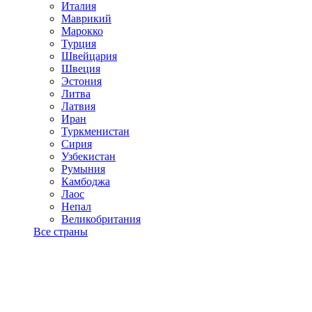
Италия
Маврикий
Марокко
Турция
Швейцария
Швеция
Эстония
Литва
Латвия
Иран
Туркменистан
Сирия
Узбекистан
Румыния
Камбоджа
Лаос
Непал
Великобритания
Все страны