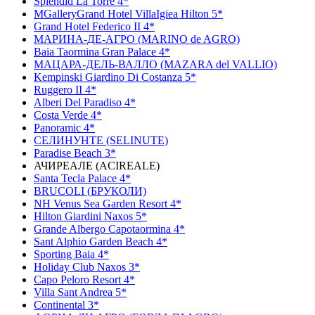
Splendid La Torre 4*
MGalleryGrand Hotel VillaIgiea Hilton 5*
Grand Hotel Federico II 4*
МАРИНА-ДЕ-АГРО (MARINO de AGRO)
Baia Taormina Gran Palace 4*
МАЦАРА-ДЕЛЬ-ВАЛЛО (MAZARA del VALLIO)
Kempinski Giardino Di Costanza 5*
Ruggero II 4*
Alberi Del Paradiso 4*
Costa Verde 4*
Panoramic 4*
СЕЛИНУНТЕ (SELINUTE)
Paradise Beach 3*
АЧИРЕАЛЕ (ACIREALE)
Santa Tecla Palace 4*
BRUCOLI (БРУКОЛИ)
NH Venus Sea Garden Resort 4*
Hilton Giardini Naxos 5*
Grande Albergo Capotaormina 4*
Sant Alphio Garden Beach 4*
Sporting Baia 4*
Holiday Club Naxos 3*
Capo Peloro Resort 4*
Villa Sant Andrea 5*
Continental 3*