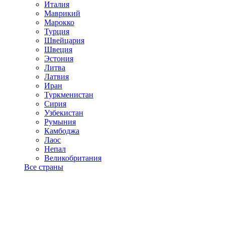
Италия
Маврикий
Марокко
Турция
Швейцария
Швеция
Эстония
Литва
Латвия
Иран
Туркменистан
Сирия
Узбекистан
Румыния
Камбоджа
Лаос
Непал
Великобритания
Все страны