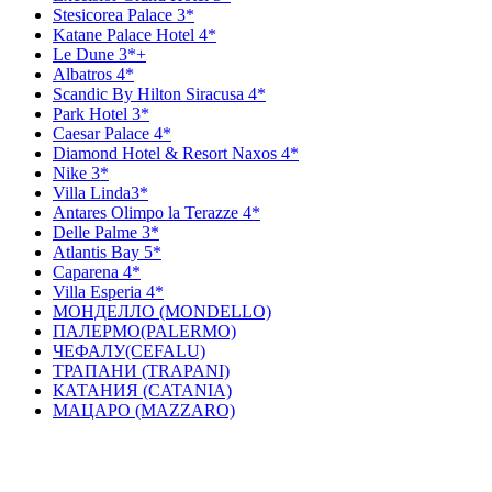
Stesicorea Palace 3*
Katane Palace Hotel 4*
Le Dune 3*+
Albatros 4*
Scandic By Hilton Siracusa 4*
Park Hotel 3*
Caesar Palace 4*
Diamond Hotel & Resort Naxos 4*
Nike 3*
Villa Linda3*
Antares Olimpo la Terazze 4*
Delle Palme 3*
Atlantis Bay 5*
Caparena 4*
Villa Esperia 4*
МОНДЕЛЛО (MONDELLO)
ПАЛЕРМО(PALERMO)
ЧЕФАЛУ(CEFALU)
ТРАПАНИ (TRAPANI)
КАТАНИЯ (CATANIA)
МАЦАРО (MAZZARO)