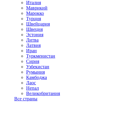
Италия
Маврикий
Марокко
Турция
Швейцария
Швеция
Эстония
Литва
Латвия
Иран
Туркменистан
Сирия
Узбекистан
Румыния
Камбоджа
Лаос
Непал
Великобритания
Все страны