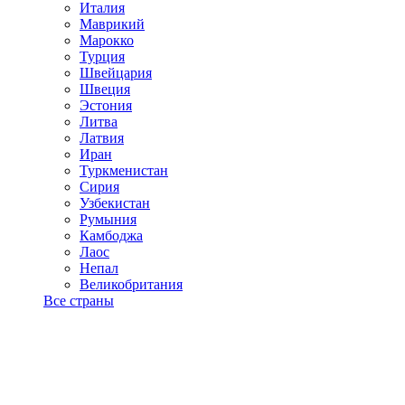
Италия
Маврикий
Марокко
Турция
Швейцария
Швеция
Эстония
Литва
Латвия
Иран
Туркменистан
Сирия
Узбекистан
Румыния
Камбоджа
Лаос
Непал
Великобритания
Все страны