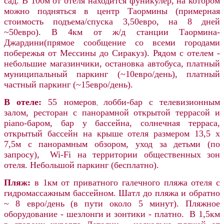
сад. В 100м от отеля находится фуникулер, на котором
можно подняться в центр Таормины (примерная
стоимость подъема/спуска 3,50евро, на 8 дней
~50евро)
.
В
4км от ж/д станции Таормина-
Джардини(прямое сообщение со всеми городами
побережья от Мессины до Сиракуз). Рядом с отелем -
небольшие магазинчики, остановка автобуса, платный
муниципальный паркинг (~10евро/день), платный
частный паркинг (~15евро/день).
В отеле
:
55
номеров
лобби-бар с телевизионным
,
залом,
ресторан с панорамной открытой террасой и
piano-баром, бар у бассейна, солнечная терраса,
открытый бассейн на крыше отеля размером
13,5 х
7,5
м с панорамным обзором,
уход за детьми (по
запросу),
Wi-Fi
на территории общественных зон
отеля. Н
ебольшой паркинг (бесплатно).
Пляж:
в 1км от приватного галечного пляжа отеля с
гидромассажным бассейном. Шатл до пляжа и обратно
~
8 евро/день
(в пути около 5 минут). Пляжное
оборудование - шезлонги и зонтики - платно. В 1,5км