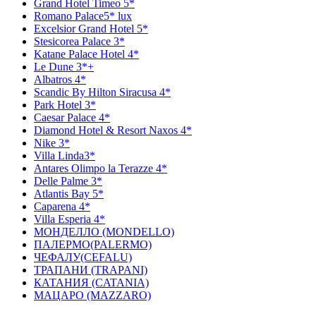
Grand Hotel Timeo 5*
Romano Palace5* lux
Excelsior Grand Hotel 5*
Stesicorea Palace 3*
Katane Palace Hotel 4*
Le Dune 3*+
Albatros 4*
Scandic By Hilton Siracusa 4*
Park Hotel 3*
Caesar Palace 4*
Diamond Hotel & Resort Naxos 4*
Nike 3*
Villa Linda3*
Antares Olimpo la Terazze 4*
Delle Palme 3*
Atlantis Bay 5*
Caparena 4*
Villa Esperia 4*
МОНДЕЛЛО (MONDELLO)
ПАЛЕРМО(PALERMO)
ЧЕФАЛУ(CEFALU)
ТРАПАНИ (TRAPANI)
КАТАНИЯ (CATANIA)
МАЦАРО (MAZZARO)