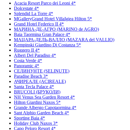
Acacia Resort Parco dei Leoni 4*
Dolcestate 4*
Splendid La Torre 4*
MGalleryGrand Hotel VillaIgiea Hilton 5*
Grand Hotel Federico II 4*
МАРИНА-ДЕ-АГРО (MARINO de AGRO)
Baia Taormina Gran Palace 4*
МАЦАРА-ДЕЛЬ-ВАЛЛО (MAZARA del VALLIO)
Kempinski Giardino Di Costanza 5*
Ruggero II 4*
Alberi Del Paradiso 4*
Costa Verde 4*
Panoramic 4*
СЕЛИНУНТЕ (SELINUTE)
Paradise Beach 3*
АЧИРЕАЛЕ (ACIREALE)
Santa Tecla Palace 4*
BRUCOLI (БРУКОЛИ)
NH Venus Sea Garden Resort 4*
Hilton Giardini Naxos 5*
Grande Albergo Capotaormina 4*
Sant Alphio Garden Beach 4*
Sporting Baia 4*
Holiday Club Naxos 3*
Capo Peloro Resort 4*