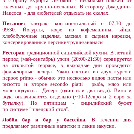
в сторону курорта Летояни - несколько пляжей от
галечных до
крупно-песчаных. В сторону Джардини-
Наксоса - для любителей отдыхать на скалах.
Питание:
завтрак- континентальный с
07:30 до
09:30
. Й
огурты, кофе из кофемашины, яйца,
хлебобулочные изделия, мясная и сырная нарезки,
консервированные персики/груши/ананасы
.
Ресторан
традиционной сицилийской кухни.
В летний
период (май-сентябрь) ужин (20:00-21:30) сервируется
на открытой террасе, в выходные дни проводятся
фольклорные вечера.
Ужин состоит из двух курсов:
первое primo - обычно это несколько видов пасты или
ризотто и второе
secondo piatti
рыба, мясо или
-
морепродукты. Десерт (один или два вида). Вино и
вода оплачиваются отдельно
(~10-12евро и 2 евро за
бутылку).
По пятницам - сицилийский буфет
по системе "шведский стол".
Лобби
бар
и бар у бассейна
.
В течении дня
предлагают различные напитки и лекие закуски.