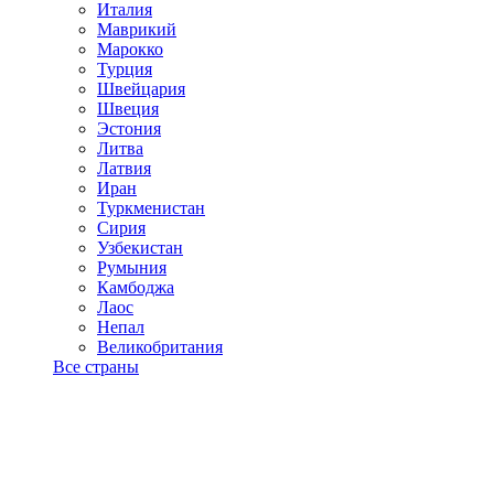
Италия
Маврикий
Марокко
Турция
Швейцария
Швеция
Эстония
Литва
Латвия
Иран
Туркменистан
Сирия
Узбекистан
Румыния
Камбоджа
Лаос
Непал
Великобритания
Все страны