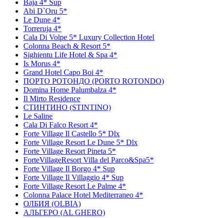
Baja 4* Sup
Abi D`Оru 5*
Le Dune 4*
Torreruja 4*
Cala Di Volpe 5* Luxury Collection Hotel
Colonna Beach & Resort 5*
Sighientu Life Hotel & Spa 4*
Is Morus 4*
Grand Hotel Capo Boi 4*
ПОРТО РОТОНДО (PORTO ROTONDO)
Domina Home Palumbalza 4*
Il Mirto Residence
СТИНТИНО (STINTINO)
Le Saline
Cala Di Falco Resort 4*
Forte Village Il Castello 5* Dlx
Forte Village Resort Le Dune 5* Dlx
Forte Village Resort Pineta 5*
ForteVillageResort Villa del Parco&Spа5*
Forte Village Il Borgo 4* Sup
Forte Village Il Villaggio 4* Sup
Forte Village Resort Le Palme 4*
Colonna Palace Hotel Mediterraneo 4*
ОЛБИЯ (OLBIA)
АЛЬГЕРО (AL GHERO)