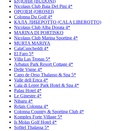
БУДОНИ (BUDONI)
Nicolaus Club Baia Del Pini 4*
ОРОЗЕИ (OROSEI)
Colonna Du Golf 4*
КАЛА ЛИБЕРОТТО (CALA LIBEROTTO)
Nicolaus Club Alba Dorata 4*
MARINA DI PORTISKO
Nicolaus Club Marina Sporting 4*
MURTA MARIYA
CalaCuncheddi 4*
El Faro 5*
Villa Las Tronas 5*
Arbatax Park Resort Cottage 4*
Delle Vigne 4*
Capo de Orso Thalasso & Spa 5*
Valle dell Erica 4*
Cala di Lepre Park Hotel & Spa 4*
Palau Hotel 4*
Le Ginestre 4*
Nibaru 4*
Relais Colonna 4*
Colonna Country & Sporting Club 4*
Komplex Forte Village 5*
Is Molas Golf Hotel 4*
Sofitel Thalassa 5*