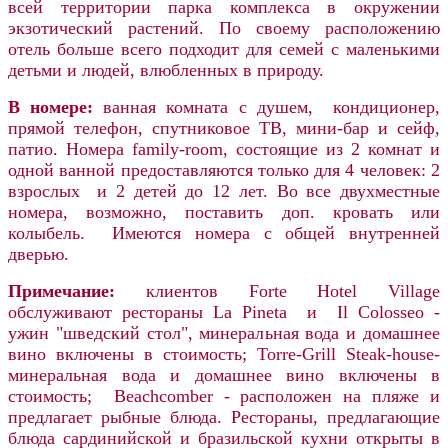
всей территории парка комплекса в окружении
экзотический растений. По своему расположению
отель больше всего подходит для семей с маленькими
детьми и людей, влюбленных в природу.
В номере:
в
анная комната с душем, кондиционер,
прямой телефон, спутниковое ТВ, мини-бар и сейф,
патио. Номера family-room, состоящие из 2 комнат и
одной ванной предоставляются только для 4 человек: 2
взрослых и 2 детей до 12 лет. Во все двухместные
номера, возможно, поставить доп. кровать или
колыбель. Имеются номера с общей внутренней
дверью.
Примечание:
клиентов Forte Hotel Village
обслуживают рестораны La Pineta и Il Colosseo -
ужин "шведский стол", минеральная вода и домашнее
вино включены в стоимость; Torre-Grill Steak-house-
минеральная вода и домашнее вино включены в
стоимость; Beachcomber - расположен на пляже и
предлагает рыбные блюда. Рестораны, предлагающие
блюда сардинийской и бразильской кухни открыты в