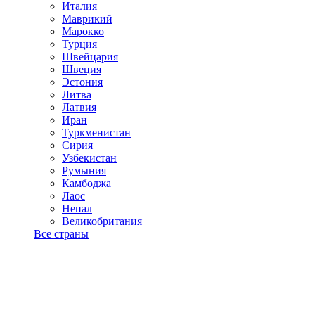
Италия
Маврикий
Марокко
Турция
Швейцария
Швеция
Эстония
Литва
Латвия
Иран
Туркменистан
Сирия
Узбекистан
Румыния
Камбоджа
Лаос
Непал
Великобритания
Все страны