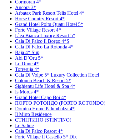
Cormoran 4*
Ancora 3*
Arbatax Park Resort Telis Hotel 4*
Horse Country Resort 4*
Grand Hotel Poltu Quatu Hotel 5*
Forte Village Resort 4*
L`ea Bianca Luxory Resort 5*
Cala Di Falco Il Borgo 4*S
Cala Di Falco La Rotonda 4*
Baja 4* Sup
Abi D`Оru 5*
Le Dune 4*
Torreruja 4*
Cala Di Volpe 5* Luxury Collection Hotel
Colonna Beach & Resort 5*
Sighientu Life Hotel & Spa 4*
Is Morus 4*
Grand Hotel Capo Boi 4*
ПОРТО РОТОНДО (PORTO ROTONDO)
Domina Home Palumbalza 4*
Il Mirto Residence
СТИНТИНО (STINTINO)
Le Saline
Cala Di Falco Resort 4*
Forte Village Il Castello 5* Dlx