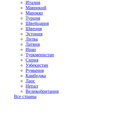
Италия
Маврикий
Марокко
Турция
Швейцария
Швеция
Эстония
Литва
Латвия
Иран
Туркменистан
Сирия
Узбекистан
Румыния
Камбоджа
Лаос
Непал
Великобритания
Все страны