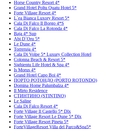
Horse Country Resort 4*
Grand Hotel Poltu Quatu Hotel 5*
Forte Village Resort 4*
L`ea Bianca Luxory Resort 5*
Cala Di Falco Il Borgo 4*S
Cala Di Falco La Rotonda 4*
Baja 4* Sup
Abi D`Оru 5*
Le Dune 4*
Torreruja 4*
Cala Di Volpe 5* Luxury Collection Hotel
Colonna Beach & Resort 5*
Sighientu Life Hotel & Spa 4*
Is Morus 4*
Grand Hotel Capo Boi 4*
ПОРТО РОТОНДО (PORTO ROTONDO)
Domina Home Palumbalza 4*
Il Mirto Residence
СТИНТИНО (STINTINO)
Le Saline
Cala Di Falco Resort 4*
Forte Village Il Castello 5* Dlx
Forte Village Resort Le Dune 5* Dlx
Forte Village Resort Pineta 5*
ForteVillageResort Villa del Parco&Spа5*