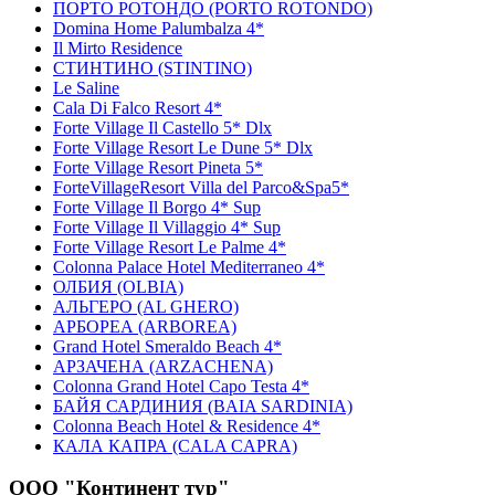
ПОРТО РОТОНДО (PORTO ROTONDO)
Domina Home Palumbalza 4*
Il Mirto Residence
СТИНТИНО (STINTINO)
Le Saline
Cala Di Falco Resort 4*
Forte Village Il Castello 5* Dlx
Forte Village Resort Le Dune 5* Dlx
Forte Village Resort Pineta 5*
ForteVillageResort Villa del Parco&Spа5*
Forte Village Il Borgo 4* Sup
Forte Village Il Villaggio 4* Sup
Forte Village Resort Le Palme 4*
Colonna Palace Hotel Mediterraneo 4*
ОЛБИЯ (OLBIA)
АЛЬГЕРО (AL GHERO)
АРБОРЕА (ARBOREA)
Grand Hotel Smeraldo Beach 4*
АРЗАЧЕНА (ARZACHENA)
Colonna Grand Hotel Capo Testa 4*
БАЙЯ САРДИНИЯ (BAIA SARDINIA)
Colonna Beach Hotel & Residence 4*
КАЛА КАПРА (CALA CAPRA)
ООО "Континент тур"