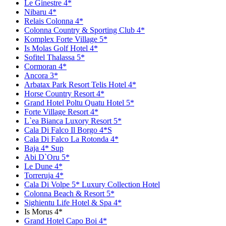
Le Ginestre 4*
Nibaru 4*
Relais Colonna 4*
Colonna Country & Sporting Club 4*
Komplex Forte Village 5*
Is Molas Golf Hotel 4*
Sofitel Thalassa 5*
Cormoran 4*
Ancora 3*
Arbatax Park Resort Telis Hotel 4*
Horse Country Resort 4*
Grand Hotel Poltu Quatu Hotel 5*
Forte Village Resort 4*
L`ea Bianca Luxory Resort 5*
Cala Di Falco Il Borgo 4*S
Cala Di Falco La Rotonda 4*
Baja 4* Sup
Abi D`Оru 5*
Le Dune 4*
Torreruja 4*
Cala Di Volpe 5* Luxury Collection Hotel
Colonna Beach & Resort 5*
Sighientu Life Hotel & Spa 4*
Is Morus 4*
Grand Hotel Capo Boi 4*