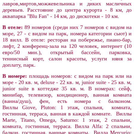
лавров,миртов,можжевельника и диких масличных
деревьев. Расстояние до центра курорта - 8 км, до
аквапарка "Blu Fan" - 14 км, до дискотеки - 10 км.
В отеле:
89 номеров (среди них 7 номеров с видом на
море, 27 - с видом на парк, номера категории сьют) и
18 вилл. В отеле: ресторан на побережье, пиано-бар,
лифт, 2 конференц-зала на 120 человек, интернет (10
евро/50 мин.), открытый бассейн, парковка,
теннисный корт, салон красоты, услуги няня за
доплату, парк.
В номере:
площадь номеров: с видом на парк или на
море - 20 кв. м, deluxe - 22 кв. м, junior suite - 25 кв. м,
junior suite в коттедже 35 кв. м. В номерах: сейф,
минибар, телевизор, кондиционер, ванная комната
(ванна/душ), фен, есть номера с балконом.
Виллы Giove, Pluton: 1 этаж, спальня, комната,
гостинная, терраса, ванная в каждой комнате. Виллы
Marte, Titano, Omega, Saturno: 1 этаж, 2 спальни,
комната, гостинная, терраса. Вилла Alfa: 2 спальни,
балкон, гостинная, ванные комнаты. Вилла Mercurio: