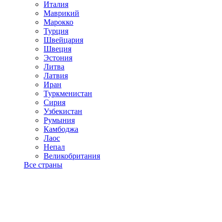
Италия
Маврикий
Марокко
Турция
Швейцария
Швеция
Эстония
Литва
Латвия
Иран
Туркменистан
Сирия
Узбекистан
Румыния
Камбоджа
Лаос
Непал
Великобритания
Все страны