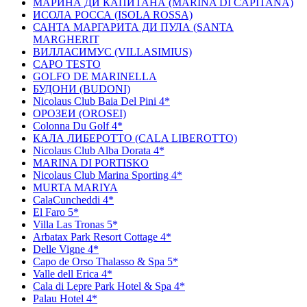
МАРИНА ДИ КАПИТАНА (MARINA DI CAPITANA)
ИCОЛА РОССА (ISOLA ROSSA)
САНТА МАРГАРИТА ДИ ПУЛА (SANTA
MARGHERIT
ВИЛЛАСИМУС (VILLASIMIUS)
CAPO TESTO
GOLFO DE MARINELLA
БУДОНИ (BUDONI)
Nicolaus Club Baia Del Pini 4*
ОРОЗЕИ (OROSEI)
Colonna Du Golf 4*
КАЛА ЛИБЕРОТТО (CALA LIBEROTTO)
Nicolaus Club Alba Dorata 4*
MARINA DI PORTISKO
Nicolaus Club Marina Sporting 4*
MURTA MARIYA
CalaCuncheddi 4*
El Faro 5*
Villa Las Tronas 5*
Arbatax Park Resort Cottage 4*
Delle Vigne 4*
Capo de Orso Thalasso & Spa 5*
Valle dell Erica 4*
Cala di Lepre Park Hotel & Spa 4*
Palau Hotel 4*