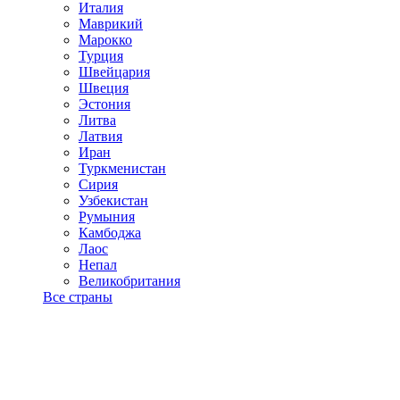
Италия
Маврикий
Марокко
Турция
Швейцария
Швеция
Эстония
Литва
Латвия
Иран
Туркменистан
Сирия
Узбекистан
Румыния
Камбоджа
Лаос
Непал
Великобритания
Все страны