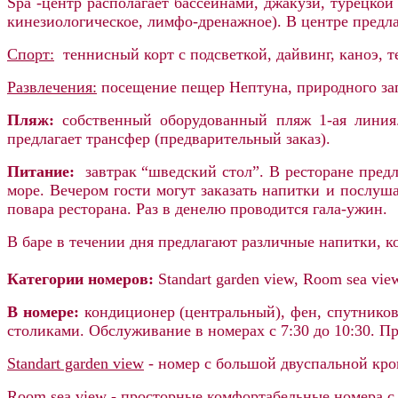
Spa -центр располагает бассейнами, джакузи, турецко
кинезиологическое, лимфо-дренажное). В центре предл
Спорт:
теннисный корт с подсветкой, дайвинг, каноэ, те
Развлечения:
посещение пещер Нептуна, природного за
Пляж:
собственный оборудованный пляж 1-ая линия.
предлагает трансфер (предварительный заказ).
Питание:
завтрак “шведский стол”. В ресторане пред
море. Вечером гости могут заказать напитки и послуш
повара ресторана. Раз в денелю проводится гала-ужин.
В баре в течении дня предлагают различные напитки, к
Категории номеров:
Standart garden view, Room sea view
В номере:
кондиционер (центральный), фен, спутниково
столиками. Обслуживание в номерах с 7:30 до 10:30. П
Standart garden view
- номер с большой двуспальной кров
Room
sea view
- просторные комфортабельные номера с о