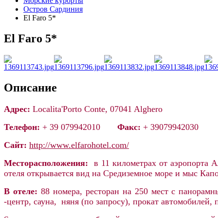
Морские курорты
Остров Сардиния
El Faro 5*
El Faro 5*
Описание
Адрес:
Localita'Porto Conte, 07041 Alghero
Телефон:
+ 39 079942010
Факс:
+ 39079942030
Сайт:
http://www.elfarohotel.com/
Месторасположения:
в 11 километрах от аэропорта А
отеля открывается вид на Средиземное море и мыс Капо
В отеле:
88 номера, ресторан на 250 мест с панорамны
-центр, сауна, няня (по запросу), прокат автомобилей,