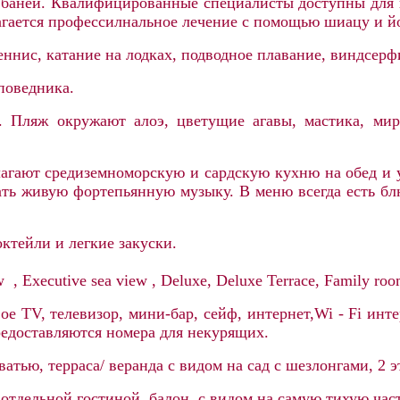
й баней. Квалифицированные специалисты доступны для 
агается профессилнальное лечение с помощью шиацу и й
ннис, катание на лодках, подводное плавание, виндсерфи
поведника.
 Пляж окружают алоэ, цветущие агавы, мастика, мир
лагают средиземноморскую и сардскую кухню на обед и 
ать живую фортепьянную музыку. В меню всегда есть б
октейли и легкие закуски.
 , Executive sea view , Deluxe, Deluxe Terrace, Family roo
е TV, телевизор, мини-бар, сейф, интернет,
Wi - Fi инте
редоставляются номера для некурящих.
атью, терраса/ веранда с видом на сад с шезлонгами, 2 э
тдельной гостиной, балон с видом на самую тихую часть