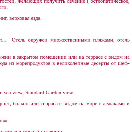
гостей, желающих получить лечение ( остеопатическое,
оги.
нг, верховая езда.
т... Отель окружен множественными пляжами, отель
ужин в закрытом помещении или на террасе с видом на
люда из морепродуктов в великолепные десерты от шеф-
m sea view, Standard Garden view.
рнет,
балкон или терраса с видом на море с лежаками и
таж.
 отеля и море, 2 шазлонга.