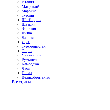
Италия
Маврикий
Марокко
Турция
Швейцария
Швеция
Эстония
Литва
Латвия
Иран
Туркменистан
Сирия
Узбекистан
Румыния
Камбоджа
Лаос
Непал
Великобритания
Все страны