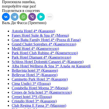
Произошла ошибка,
попробуйте еще раз!
Поделиться в соцсетях
Валь Ди Фасса (Трентино)
Astoria Hotel 4* (Канацеи)
Fanes Hotel Suite & Spa 4* (Моена)
Gran Baita Family Hotel 4* (Pozza di Fassa)
Grand Chalet Soreghes 4* (Кампителло)
Medil Hotel 4* (Кампителло)
Park Hotel Club Rubino 4* (Компителло)
Park Hotel Diamant 4* (Кампителло)
Schloss Hotel Dolomiti Canazei 4* (Канацеи)
Alba Hotel Wellness & Spa 3* Альба ди Канацей
Bellavista hotel 3* (Канацеи)
Bellevue Hotel 3* (Канацеи)
Caminetto Park Hotel 3* (Канацеи)
Cima Undici 3* (Поцца)
Costabella Hotel Moena 3* (Моена)
Crepes de Sela hotel 3* (Кампителло)
Crepei hotel 3*S (Поцца)
Cristallo Hotel 3* (Канацеи)
Club Regina E Fassa 3* (Маццин)