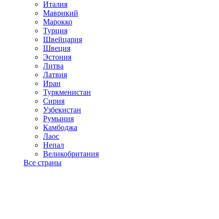
Италия
Маврикий
Марокко
Турция
Швейцария
Швеция
Эстония
Литва
Латвия
Иран
Туркменистан
Сирия
Узбекистан
Румыния
Камбоджа
Лаос
Непал
Великобритания
Все страны