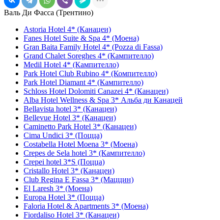
Валь Ди Фасса (Трентино)
Astoria Hotel 4* (Канацеи)
Fanes Hotel Suite & Spa 4* (Моена)
Gran Baita Family Hotel 4* (Pozza di Fassa)
Grand Chalet Soreghes 4* (Кампителло)
Medil Hotel 4* (Кампителло)
Park Hotel Club Rubino 4* (Компителло)
Park Hotel Diamant 4* (Кампителло)
Schloss Hotel Dolomiti Canazei 4* (Канацеи)
Alba Hotel Wellness & Spa 3* Альба ди Канацей
Bellavista hotel 3* (Канацеи)
Bellevue Hotel 3* (Канацеи)
Caminetto Park Hotel 3* (Канацеи)
Cima Undici 3* (Поцца)
Costabella Hotel Moena 3* (Моена)
Crepes de Sela hotel 3* (Кампителло)
Crepei hotel 3*S (Поцца)
Cristallo Hotel 3* (Канацеи)
Club Regina E Fassa 3* (Маццин)
El Laresh 3* (Моена)
Europa Hotel 3* (Поцца)
Faloria Hotel & Apartments 3* (Моена)
Fiordaliso Hotel 3* (Канацеи)