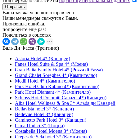
Подтверждаю согласие на
обработку персональных данных
Отправить
Ваша заявка успешно отправлена.
Наши менеджеры свяжутся с Вами.
Произошла ошибка,
попробуйте еще раз!
Поделиться в соцсетях
Валь Ди Фасса (Трентино)
Astoria Hotel 4* (Канацеи)
Fanes Hotel Suite & Spa 4* (Моена)
Gran Baita Family Hotel 4* (Pozza di Fassa)
Grand Chalet Soreghes 4* (Кампителло)
Medil Hotel 4* (Кампителло)
Park Hotel Club Rubino 4* (Компителло)
Park Hotel Diamant 4* (Кампителло)
Schloss Hotel Dolomiti Canazei 4* (Канацеи)
Alba Hotel Wellness & Spa 3* Альба ди Канацей
Bellavista hotel 3* (Канацеи)
Bellevue Hotel 3* (Канацеи)
Caminetto Park Hotel 3* (Канацеи)
Cima Undici 3* (Поцца)
Costabella Hotel Moena 3* (Моена)
Crepes de Sela hotel 3* (Кампителло)