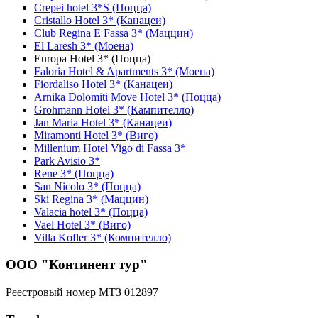
Crepei hotel 3*S (Поцца)
Cristallo Hotel 3* (Канацеи)
Club Regina E Fassa 3* (Маццин)
El Laresh 3* (Моена)
Europa Hotel 3* (Поцца)
Faloria Hotel & Apartments 3* (Моена)
Fiordaliso Hotel 3* (Канацеи)
Arnika Dolomiti Move Hotel 3* (Поцца)
Grohmann Hotel 3* (Кампителло)
Jan Maria Hotel 3* (Канацеи)
Miramonti Hotel 3* (Виго)
Millenium Hotel Vigo di Fassa 3*
Park Avisio 3*
Rene 3* (Поцца)
San Nicolo 3* (Поцца)
Ski Regina 3* (Маццин)
Valacia hotel 3* (Поцца)
Vael Hotel 3* (Виго)
Villa Kofler 3* (Компителло)
ООО "Континент тур"
Реестровый номер МТЗ 012897