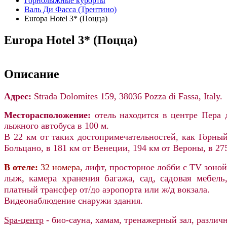
Горнолыжные курорты
Валь Ди Фасса (Трентино)
Europa Hotel 3* (Поцца)
Europa Hotel 3* (Поцца)
Описание
Адрес:
Strada Dolomites 159, 38036 Pozza di Fassa, Italy.
Месторасположение:
отель находится в центре Пера 
лыжного автобуса в 100 м.
В 22
км от таких достопримечательностей, как Горный
Больцано, в 181 км от Венеции,
194 км от Вероны,
в 27
В отеле:
32 номера,
л
ифт,
просторное лобби с TV зоной
лыж, камера хранения багажа
, сад, садовая мебель
платный трансфер от/до аэропорта или ж/д вокзала.
Видеонаблюдение снаружи здания.
Spa-центр
- био-сауна, хамам, тренажерный зал, различ