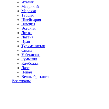
Италия
Маврикий
Марокко
Турция
Швейцария
Швеция
Эстония
Литва
Латвия
Иран
Туркменистан
Сирия
Узбекистан
Румыния
Камбоджа
Лаос
Непал
Великобритания
Все страны