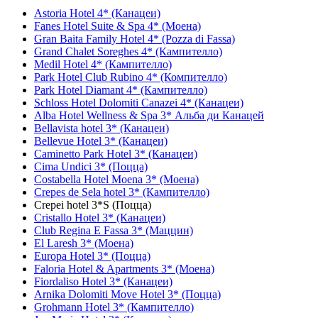
Astoria Hotel 4* (Канацеи)
Fanes Hotel Suite & Spa 4* (Моена)
Gran Baita Family Hotel 4* (Pozza di Fassa)
Grand Chalet Soreghes 4* (Кампителло)
Medil Hotel 4* (Кампителло)
Park Hotel Club Rubino 4* (Компителло)
Park Hotel Diamant 4* (Кампителло)
Schloss Hotel Dolomiti Canazei 4* (Канацеи)
Alba Hotel Wellness & Spa 3* Альба ди Канацей
Bellavista hotel 3* (Канацеи)
Bellevue Hotel 3* (Канацеи)
Caminetto Park Hotel 3* (Канацеи)
Cima Undici 3* (Поцца)
Costabella Hotel Moena 3* (Моена)
Crepes de Sela hotel 3* (Кампителло)
Crepei hotel 3*S (Поцца)
Cristallo Hotel 3* (Канацеи)
Club Regina E Fassa 3* (Маццин)
El Laresh 3* (Моена)
Europa Hotel 3* (Поцца)
Faloria Hotel & Apartments 3* (Моена)
Fiordaliso Hotel 3* (Канацеи)
Arnika Dolomiti Move Hotel 3* (Поцца)
Grohmann Hotel 3* (Кампителло)