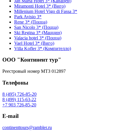
Jan Maria Hotel 3* (Канацеи)
Miramonti Hotel 3* (Виго)
Millenium Hotel Vigo di Fassa 3*
Park Avisio 3*
Rene 3* (Поцца)
San Nicolo 3* (Поцца)
Ski Regina 3* (Маццин)
Valacia hotel 3* (Поцца)
Vael Hotel 3* (Виго)
Villa Kofler 3* (Компителло)
ООО "Континент тур"
Реестровый номер МТЗ 012897
Телефоны
8 (495) 726-85-20
8 (499) 115-63-22
+7 903 726-85-20
E-mail
continenttours@rambler.ru