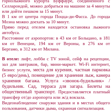
горнолыжного курорта Буффауре, соединенного с
Селларондой, можно добраться на машине за 4 минуты
или дойти пешком за 15 минут.
В 1 км от центра города Поцца-ди-Фасса. До города
Моэна можно доехать за 10 минут.
Прямо перед отелем находится остановка лыжного
автобуса.
Расстояние от аэропортов: в 43 км от Больцано,
в 181
км от Венеции,
194 км от Вероны,
в 276 км от
Бергамо, в 312 км от Милана.
В отеле:
л
ифт,
лобби с TV зоной, сейф на рецепции,
зал для завтраков, бар, мини-маркет.
Wi-Fi интернет,
, места для курения,
частная парковка
бизнес услуги
(5 евро/день),
помещение для хранения лыж, камера
хранения багажа
. Услуга «звонок-будильник» /
будильник.
Сад, терраса для загара. Билеты на
общественный транспорт.
Предоставляется платный
трансфер от/до аэропорта или ж/д вокзала.
Видеонаблюдение снаружи здания и в местах общего
пользования, датчики дыма, охранная сигнализация.