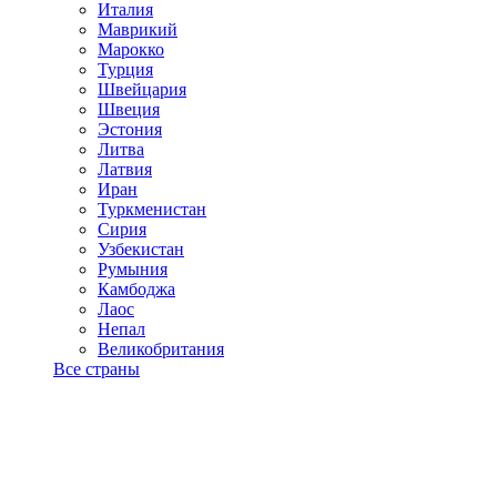
Италия
Маврикий
Марокко
Турция
Швейцария
Швеция
Эстония
Литва
Латвия
Иран
Туркменистан
Сирия
Узбекистан
Румыния
Камбоджа
Лаос
Непал
Великобритания
Все страны