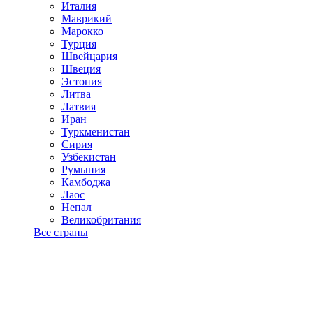
Италия
Маврикий
Марокко
Турция
Швейцария
Швеция
Эстония
Литва
Латвия
Иран
Туркменистан
Сирия
Узбекистан
Румыния
Камбоджа
Лаос
Непал
Великобритания
Все страны