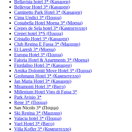
Bellavista hotel 3* (Канацеи)
Bellevue Hotel 3* (Канацеи)
Caminetto Park Hotel 3* (Канацеи)
Cima Undici 3* (Поцца)
Costabella Hotel Moena 3* (Моена)
Crepes de Sela hotel 3* (Кампителло)
Crepei hotel 3*S (Поцца)
Cristallo Hotel 3* (Канацеи)
Club Regina E Fassa 3* (Маццин)
El Laresh 3* (Моена)
Europa Hotel 3* (Поцца)
Faloria Hotel & Apartments 3* (Моена)
Fiordaliso Hotel 3* (Канацеи)
Arnika Dolomiti Move Hotel 3* (Поцца)
Grohmann Hotel 3* (Кампителло)
Jan Maria Hotel 3* (Канацеи)
Miramonti Hotel 3* (Виго)
Millenium Hotel Vigo di Fassa 3*
Park Avisio 3*
Rene 3* (Поцца)
San Nicolo 3* (Поцца)
Ski Regina 3* (Маццин)
Valacia hotel 3* (Поцца)
Vael Hotel 3* (Виго)
Villa Kofler 3* (Компителло)