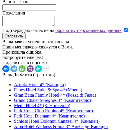
Ваш телефон
Пожелания
Подтверждаю согласие на
обработку персональных данных
Отправить
Ваша заявка успешно отправлена.
Наши менеджеры свяжутся с Вами.
Произошла ошибка,
попробуйте еще раз!
Поделиться в соцсетях
Валь Ди Фасса (Трентино)
Astoria Hotel 4* (Канацеи)
Fanes Hotel Suite & Spa 4* (Моена)
Gran Baita Family Hotel 4* (Pozza di Fassa)
Grand Chalet Soreghes 4* (Кампителло)
Medil Hotel 4* (Кампителло)
Park Hotel Club Rubino 4* (Компителло)
Park Hotel Diamant 4* (Кампителло)
Schloss Hotel Dolomiti Canazei 4* (Канацеи)
Alba Hotel Wellness & Spa 3* Альба ди Канацей