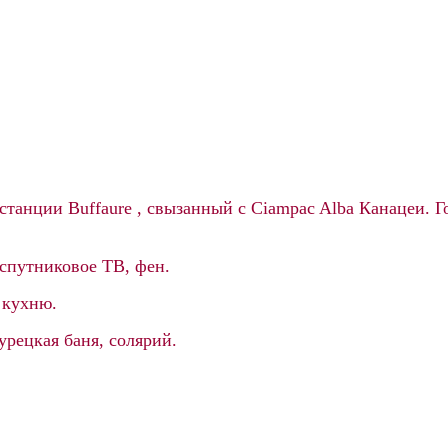
 станции
Buffaure
, свызанный с Ciampac Alba Канацеи.
Го
 спутниковое ТВ, фен.
 кухню.
урецкая баня, солярий.