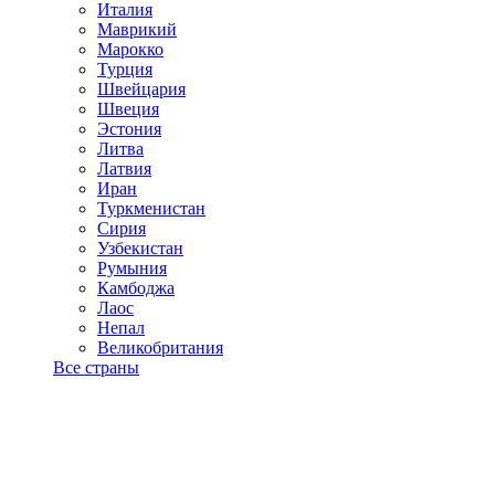
Италия
Маврикий
Марокко
Турция
Швейцария
Швеция
Эстония
Литва
Латвия
Иран
Туркменистан
Сирия
Узбекистан
Румыния
Камбоджа
Лаос
Непал
Великобритания
Все страны