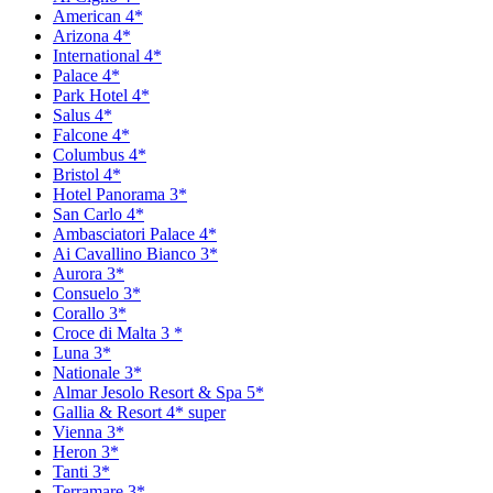
American 4*
Arizona 4*
International 4*
Palace 4*
Park Hotel 4*
Salus 4*
Falcone 4*
Columbus 4*
Bristol 4*
Hotel Panorama 3*
San Carlo 4*
Ambasciatori Palace 4*
Ai Cavallino Bianco 3*
Aurora 3*
Consuelo 3*
Corallo 3*
Croce di Malta 3 *
Luna 3*
Nationale 3*
Almar Jesolo Resort & Spa 5*
Gallia & Resort 4* super
Vienna 3*
Heron 3*
Tanti 3*
Terramare 3*