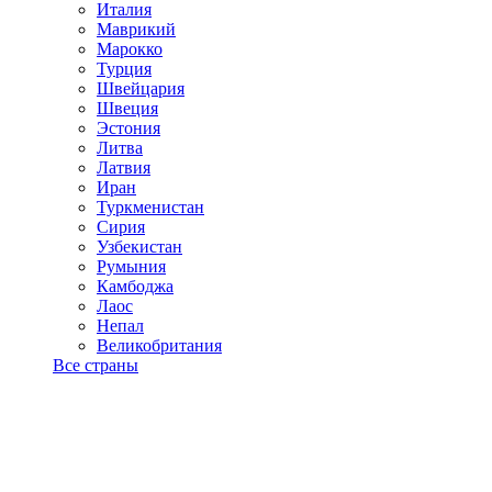
Италия
Маврикий
Марокко
Турция
Швейцария
Швеция
Эстония
Литва
Латвия
Иран
Туркменистан
Сирия
Узбекистан
Румыния
Камбоджа
Лаос
Непал
Великобритания
Все страны