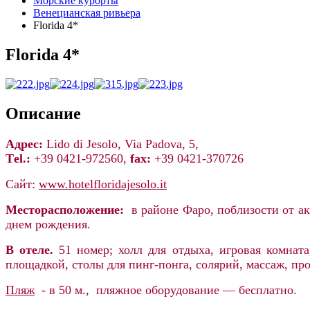
Морские курорты
Венецианская ривьера
Florida 4*
Florida 4*
Описание
Адрес:
Lido di Jesolo, Via Padova, 5,
Тel.:
+39 0421-972560,
fax:
+39 0421-370726
Сайт:
www.hotelfloridajesolo.it
Месторасположение:
в районе Фаро, поблизости от ак
днем рождения.
В отеле.
51 номер; холл для отдыха, игровая комната
площадкой, столы для пинг-понга, солярий, массаж, п
Пляж
- в 50 м., пляжное оборудование — бесплатно.