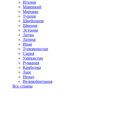
Италия
Маврикий
Марокко
Турция
Швейцария
Швеция
Эстония
Литва
Латвия
Иран
Туркменистан
Сирия
Узбекистан
Румыния
Камбоджа
Лаос
Непал
Великобритания
Все страны