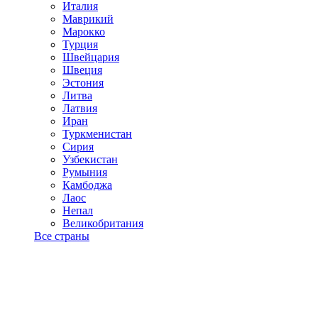
Италия
Маврикий
Марокко
Турция
Швейцария
Швеция
Эстония
Литва
Латвия
Иран
Туркменистан
Сирия
Узбекистан
Румыния
Камбоджа
Лаос
Непал
Великобритания
Все страны