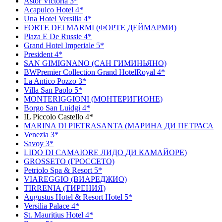
Astor Victoria 3*
Acapulco Hotel 4*
Una Hotel Versilia 4*
FORTE DEI MARMI (ФОРТЕ ДЕЙМАРМИ)
Plaza E De Russie 4*
Grand Hotel Imperiale 5*
President 4*
SAN GIMIGNANO (CАН ГИМИНЬЯНО)
BWPremier Collection Grand HotelRoyal 4*
La Antico Pozzo 3*
Villa San Paolo 5*
MONTERIGGIONI (МОНТЕРИГИОНЕ)
Borgo San Luidgi 4*
IL Piccolo Castello 4*
MARINA DI PIETRASANTA (МАРИНА ДИ ПЕТРАСА
Venezia 3*
Savoy 3*
LIDO DI CAMAIORE ЛИДО ДИ КАМАЙОРЕ)
GROSSETO (ГРОССЕТО)
Petriolo Spa & Resort 5*
VIAREGGIO (ВИАРЕДЖИО)
TIRRENIA (ТИРЕНИЯ)
Augustus Hotel & Resort Hotel 5*
Versilia Palace 4*
St. Mauritius Hotel 4*