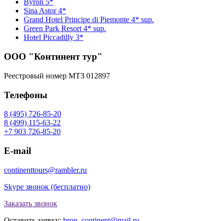
Byron 5*
Sina Astor 4*
Grand Hotel Principe di Piemonte 4* sup.
Green Park Resort 4* sup.
Hotel Piccadilly 3*
ООО "Континент тур"
Реестровый номер МТЗ 012897
Телефоны
8 (495) 726-85-20
8 (499) 115-63-22
+7 903 726-85-20
E-mail
continenttours@rambler.ru
Skype звонок (бесплатно)
Заказать звонок
Оставить заявку:
bron_continent@mail.ru