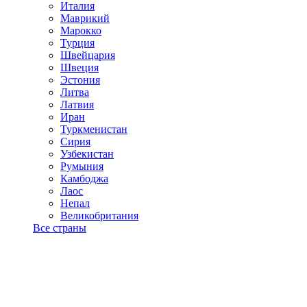
Италия
Маврикий
Марокко
Турция
Швейцария
Швеция
Эстония
Литва
Латвия
Иран
Туркменистан
Сирия
Узбекистан
Румыния
Камбоджа
Лаос
Непал
Великобритания
Все страны