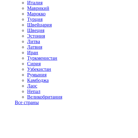
Италия
Маврикий
Марокко
Турция
Швейцария
Швеция
Эстония
Литва
Латвия
Иран
Туркменистан
Сирия
Узбекистан
Румыния
Камбоджа
Лаос
Непал
Великобритания
Все страны