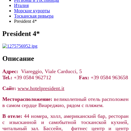
Регионы и Гостиницы
Италия
Морские курорты
Тосканская ривьера
President 4*
President 4*
Описание
Адрес:
Viareggio, Viale Carducci, 5
Tel.:
+39 0584 962712
Fax:
+39 0584 963658
Сайт:
www.hote
lpresident.it
Месторасположение:
великолепный отель расположен
в самом сердце Виареджио, рядом с пляжем.
В отеле:
44 номера,
холл, американский бар, ресторан
с изысканной и самобытной тосканской кухней,
читальный зал. Бассейн, фитнес центр и центр