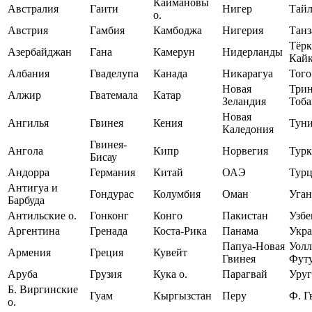
Каймановы
Австралия
Гаити
Нигер
Тай
о.
Австрия
Гамбия
Камбоджа
Нигерия
Танз
Тёрк
Азербайджан
Гана
Камерун
Нидерланды
Кайк
Албания
Гваделупа
Канада
Никарагуа
Того
Новая
Трин
Алжир
Гватемала
Катар
Зеландия
Тоба
Новая
Ангилья
Гвинея
Кения
Тун
Каледония
Гвинея-
Ангола
Кипр
Норвегия
Турк
Бисау
Андорра
Германия
Китай
ОАЭ
Тур
Антигуа и
Гондурас
Колумбия
Оман
Уган
Барбуда
Антильские о.
Гонконг
Конго
Пакистан
Узбе
Аргентина
Гренада
Коста-Рика
Панама
Укр
Папуа-Новая
Уолл
Армения
Греция
Кувейт
Гвинея
Фут
Аруба
Грузия
Кука о.
Парагвай
Уруг
Б. Виргинские
Гуам
Кыргызстан
Перу
Ф. Г
о.