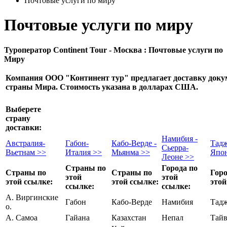
Почтовые услуги по миру
Почтовые услуги по миру
Туроператор Continent Tour - Москва : Почтовые услуги по
Миру
Компания ООО "Континент тур" предлагает доставку доку
страны Мира. Стоимость указана в долларах США.
Выберете
страну
доставки:
Намибия -
Австралия-
Габон-
Кабо-Верде -
Тадж
Сьерра-
Вьетнам >>
Италия >>
Мьянма >>
Япо
Леоне >>
Страны по
Города по
Страны по
Страны по
Горо
этой
этой
этой ссылке:
этой ссылке:
этой
ссылке:
ссылке:
А. Виргинские
Габон
Кабо-Верде
Намибия
Тад
о.
А. Самоа
Гайана
Казахстан
Непал
Тайв