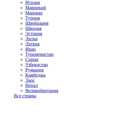
Италия
Маврикий
Марокко
Турция
Швейцария
Швеция
Эстония
Литва
Латвия
Иран
Туркменистан
Сирия
Узбекистан
Румыния
Камбоджа
Лаос
Непал
Великобритания
Все страны