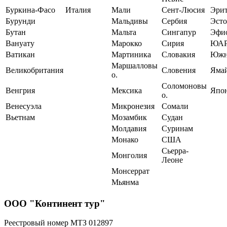
Буркина-Фасо
Италия
Мали
Сент-Люсия
Эрит
Бурунди
Мальдивы
Сербия
Эст
Бутан
Мальта
Сингапур
Эфи
Вануату
Марокко
Сирия
ЮА
Ватикан
Мартиника
Словакия
Южн
Маршалловы
Великобритания
Словения
Яма
о.
Соломоновы
Венгрия
Мексика
Япо
о.
Венесуэла
Микронезия
Сомали
Вьетнам
Мозамбик
Судан
Молдавия
Суринам
Монако
США
Сьерра-
Монголия
Леоне
Монсеррат
Мьянма
ООО "Континент тур"
Реестровый номер МТЗ 012897