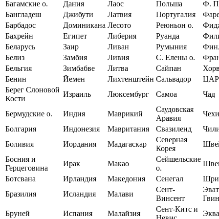
Багамские о.
Дания
Лаос
Польша
Ф. П
Бангладеш
Джибути
Латвия
Португалия
Фаре
Барбадос
Доминикана
Лесото
Реюньон о.
Фид
Бахрейн
Египет
Либерия
Руанда
Фил
Беларусь
Заир
Ливан
Румыния
Фин
Белиз
Замбия
Ливия
С. Елены о.
Фра
Бельгия
Зимбабве
Литва
Сайпан
Хорв
Бенин
Йемен
Лихтенштейн
Сальвадор
ЦАР
Берег Слоновой
Израиль
Люксембург
Самоа
Чад
Кости
Саудовская
Бермудские о.
Индия
Маврикий
Чехи
Аравия
Болгария
Индонезия
Мавритания
Свазиленд
Чил
Северная
Боливия
Иордания
Мадагаскар
Шве
Корея
Босния и
Сейшельские
Ирак
Макао
Шве
Герцеговина
о.
Ботсвана
Ирландия
Македония
Сенегал
Шри
Сент-
Эват
Бразилия
Исландия
Малави
Винсент
Гвин
Сент-Китс и
Бруней
Испания
Малайзия
Экв
Невис