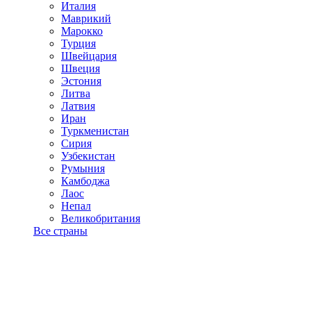
Италия
Маврикий
Марокко
Турция
Швейцария
Швеция
Эстония
Литва
Латвия
Иран
Туркменистан
Сирия
Узбекистан
Румыния
Камбоджа
Лаос
Непал
Великобритания
Все страны