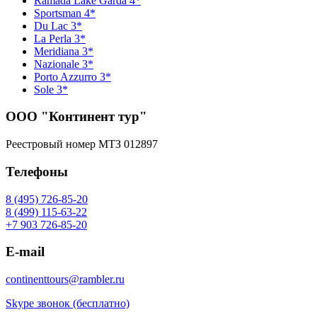
Ramada Lake Garda 4*
Sportsman 4*
Du Lac 3*
La Perla 3*
Meridiana 3*
Nazionale 3*
Porto Azzurro 3*
Sole 3*
ООО "Континент тур"
Реестровый номер МТЗ 012897
Телефоны
8 (495) 726-85-20
8 (499) 115-63-22
+7 903 726-85-20
E-mail
continenttours@rambler.ru
Skype звонок (бесплатно)