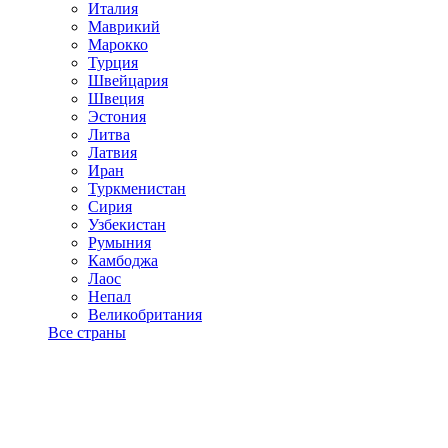
Италия
Маврикий
Марокко
Турция
Швейцария
Швеция
Эстония
Литва
Латвия
Иран
Туркменистан
Сирия
Узбекистан
Румыния
Камбоджа
Лаос
Непал
Великобритания
Все страны