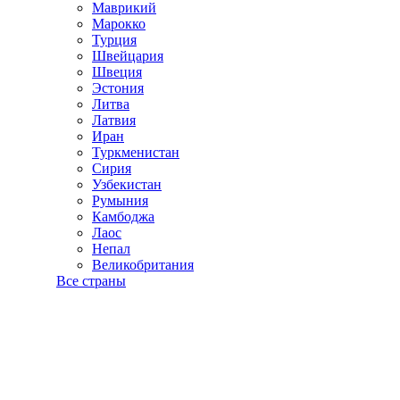
Маврикий
Марокко
Турция
Швейцария
Швеция
Эстония
Литва
Латвия
Иран
Туркменистан
Сирия
Узбекистан
Румыния
Камбоджа
Лаос
Непал
Великобритания
Все страны