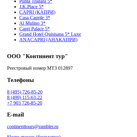
Punta Tragara 5*
J.K.Place 5*
CAPRI (КАПРИ)
Casa Caprile 3*
Al Mulino 3*
Capri Palace 5*
Grand Hotel Quisisana 5* Luxe
ANACAPRI (АНАКАПРИ)
ООО "Континент тур"
Реестровый номер МТЗ 012897
Телефоны
8 (495) 726-85-20
8 (499) 115-63-22
+7 903 726-85-20
E-mail
continenttours@rambler.ru
Skype звонок (бесплатно)