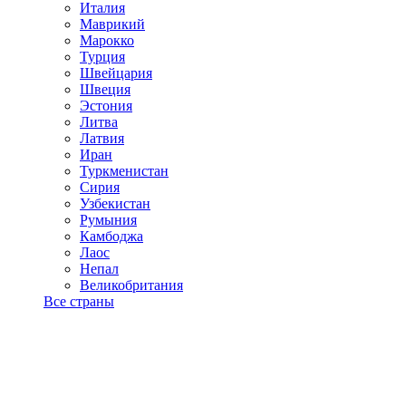
Италия
Маврикий
Марокко
Турция
Швейцария
Швеция
Эстония
Литва
Латвия
Иран
Туркменистан
Сирия
Узбекистан
Румыния
Камбоджа
Лаос
Непал
Великобритания
Все страны