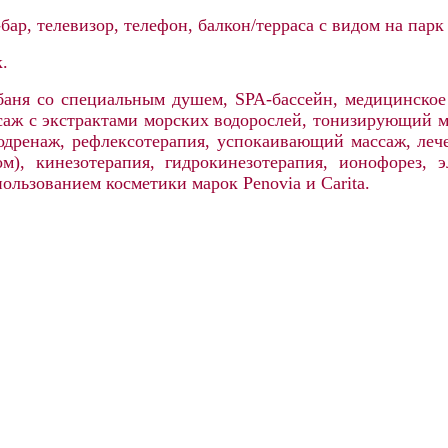
ар, телевизор, телефон, балкон/терраса с видом на парк
к.
баня со специальным душем, SPA-бассейн, медицинское 
аж с экстрактами морских водорослей, тонизирующий м
дренаж, рефлексотерапия, успокаивающий массаж, лече
ом), кинезотерапия, гидрокинезотерапия, ионофорез, э
ользованием косметики марок Penovia и Carita.