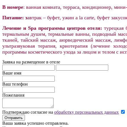
В
номере
:
ванная комната, терраса, кондиционер,
мини-б
Питание:
з
автрак – буфет, ужин a la carte, буфет закусо
Лечение и Spa программы центров отеля:
турецкая 
термальным душем, термальные ванны, подводный масс
тканей, тайский массаж, аюрведический массаж, лимфо
ультразвуковая терапия, криотерапия (лечение холод
программы косметического ухода за лицом и телом с исп
Заявка на размещение в отеле
Ваше имя
Ваш телефон
Пожелания
Подтверждаю согласие на
обработку персональных данных
Отправить
Ваша заявка успешно отправлена.