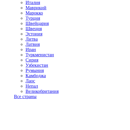
Италия
Маврикий
Марокко
Турция
Швейцария
Швеция
Эстония
Литва
Латвия
Иран
Туркменистан
Сирия
Узбекистан
Румыния
Камбоджа
Лаос
Непал
Великобритания
Все страны