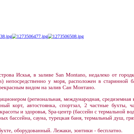
трова Искья, в заливе San Montano, недалеко от город
ов) непосредственно у моря, расположен в старинной 
прекрасным видом на залив Сан Монтано.
иционером (региональная, международная, средиземная к
ый корт, автостоянка, спортзал, 2 частные бухты, ч
красоты и здоровья, Spa-центр (бассейн с термальной в
ых бассейна, сауна, турецкая баня, термальный душ, гря
бухте, оборудованный. Лежаки, зонтики - бесплатно.