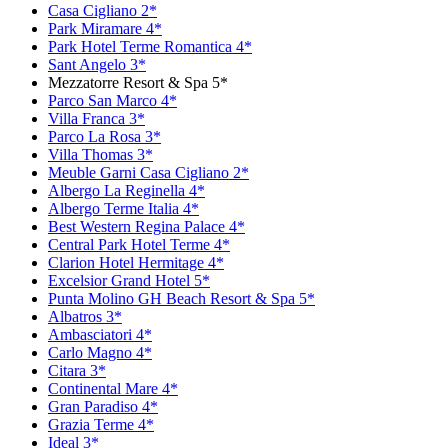
Casa Cigliano 2*
Park Miramare 4*
Park Hotel Terme Romantica 4*
Sant Angelo 3*
Mezzatorre Resort & Spa 5*
Parco San Marco 4*
Villa Franca 3*
Parco La Rosa 3*
Villa Thomas 3*
Meuble Garni Casa Cigliano 2*
Albergo La Reginella 4*
Albergo Terme Italia 4*
Best Western Regina Palace 4*
Central Park Hotel Terme 4*
Clarion Hotel Hermitage 4*
Excelsior Grand Hotel 5*
Punta Molino GH Beach Resort & Spa 5*
Albatros 3*
Ambasciatori 4*
Carlo Magno 4*
Citara 3*
Continental Mare 4*
Gran Paradiso 4*
Grazia Terme 4*
Ideal 3*