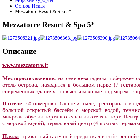
Морские курорты
Остров Искья
Mezzatorre Resort & Spa 5*
Mezzatorre Resort & Spa 5*
Описание
www.mezzatorre
.it
Месторасположение:
на северо-западном побережье ос
отель острова, находится в большом парке (7 гектар
современных зданиях, на высоком холме над морем, с 
В отеле
:
номеров в башне и шале, ресторана с конд
60
большой открытый бассейн с морской водой, теннисн
микроавтобус из порта в отель и из отеля в порт.
Центр 
с морской водой), термальный центр (4 крытых термальн
Пляж:
приватный галечный среди скал в собственной 