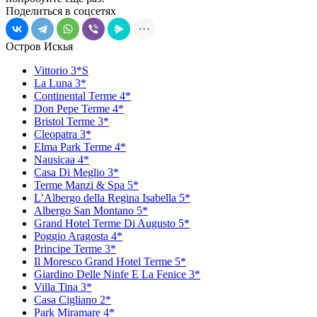
Поделиться в соцсетях
Остров Искья
Vittorio 3*S
La Luna 3*
Continental Terme 4*
Don Pepe Terme 4*
Bristol Terme 3*
Cleopatra 3*
Elma Park Terme 4*
Nausicaa 4*
Casa Di Meglio 3*
Terme Manzi & Spa 5*
L’Albergo della Regina Isabella 5*
Albergo San Montano 5*
Grand Hotel Terme Di Augusto 5*
Poggio Aragosta 4*
Principe Terme 3*
Il Moresco Grand Hotel Terme 5*
Giardino Delle Ninfe E La Fenice 3*
Villa Tina 3*
Casa Cigliano 2*
Park Miramare 4*