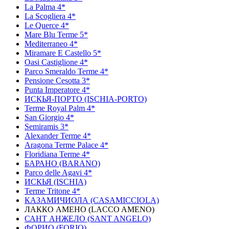
La Palma 4*
La Scogliera 4*
Le Querce 4*
Mare Blu Terme 5*
Mediterraneo 4*
Miramare E Castello 5*
Oasi Castiglione 4*
Parco Smeraldo Terme 4*
Pensione Cesotta 3*
Punta Imperatore 4*
ИСКЬЯ-ПОРТО (ISCHIA-PORTO)
Terme Royal Palm 4*
San Giorgio 4*
Semiramis 3*
Alexander Terme 4*
Aragona Terme Palace 4*
Floridiana Terme 4*
БАРАНО (BARANO)
Parco delle Agavi 4*
ИСКЬЯ (ISCHIA)
Terme Tritone 4*
КАЗАМИЧИОЛА (CASAMICCIOLA)
ЛАККО АМЕНО (LACCO AMENO)
САНТ АНЖЕЛО (SANT ANGELO)
ФОРИО (FORIO)