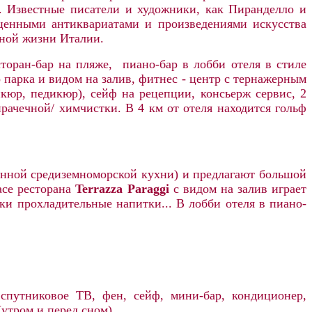
. Известные писатели и художники, как Пиранделло и
 ценными антиквариатами и произведениями искусства
рной жизни Италии.
сторан-бар на пляже, пиано-бар в лобби отеля в стиле
 парка и видом на залив, фитнес - центр с тернажерным
икюр, педикюр), сейф на рецепции, консьерж сервис, 2
прачечной/ химчистки. В 4 км от отеля находится гольф
онной средиземноморской кухни) и предлагают большой
асе ресторана
Terrazza Paraggi
с видом на залив играет
ки прохладительные напитки... В лобби отеля в пиано-
спутниковое ТВ, фен, сейф, мини-бар, кондиционер,
(утром и перед сном).