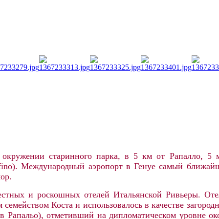
окружении старинного парка, в
5 км
от Рапалло, 5 
ofino). Международный аэропорт в Генуе самый ближа
ор.
естных и роскошных отелей Итальянской Ривьеры. Оте
 семейством Коста и использовалось в качестве загород
в Рапальо), отметивший на дипломатическом уровне око