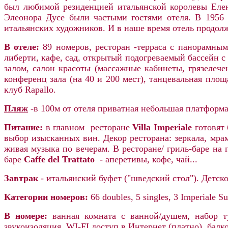
был любимой резиденцией итальянской королевы Елен
Элеонора Дусе были частыми гостями отеля. В 1956 
итальянских художников. И в наше время отель продол
В отеле:
89
номеров, ресторан -терраса с панорамным
либерти, кафе, сад, открытый подогреваемый бассейн с
залом, салон красоты (массажные кабинеты, грязелече
конференц зала (на 40 и 200 мест), танцевальная площ
клуб Rapallo.
Пляж
-в 100м от отеля приватная небольшая платформа
Питание:
в главном ресторане
Villa Imperiale
готовят 
выбор изысканных вин. Декор ресторана: зеркала, мра
живая музыка по вечерам. В ресторане/ гриль-баре на
баре
Caffе del Trattato
- аперетивы, кофе, чай...
Завтрак
- итальянский буфет ("шведский стол"). Детск
Категории номеров:
66 doubles,
5 singles, 3 Imperiale Su
В номере:
ванная комната с ванной/душем, набор ту
звукоизоляция, WI-FI доступ в Интернет (платно),
балко