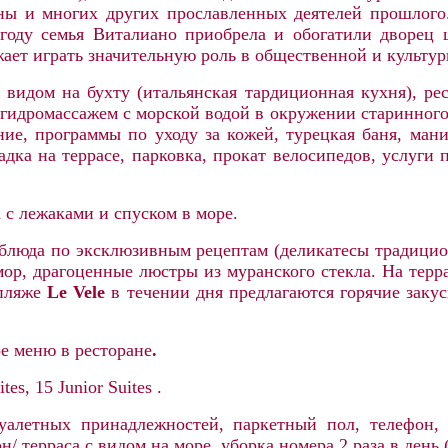
ы и многих других прославленных деятелей прошлого
году семья Виталиано приобрела и обогатили дворец
жает играть значительную роль в общественной и культу
 видом на бухту (итальянская тардиционная кухня)
, ре
 гидромассажем с морской водой в окружении старинного
ние, программы по уходу за кожей, турецкая баня, ман
адка на террасе, парковка, прокат велосипедов, услуги 
 с лежаками и спуском в море.
блюда по эксклюзивным рецептам (деликатесы традици
мор, драгоценные люстры из муранского стекла.
На терр
 пляже
Le Vele
в течении дня предлагаются горячие закус
ое меню в ресторане
.
ites, 15 Junior Suites .
алетных принадлежностей, паркетный пол, телефон, 
н/ терраса с видом на море, уборка номера 2 раза в день 