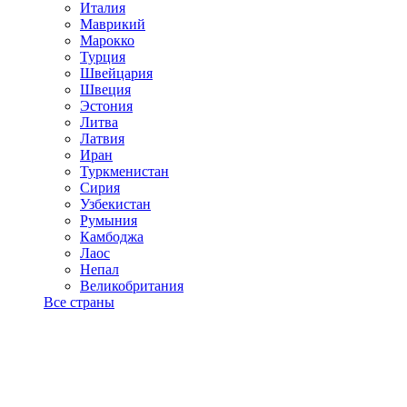
Италия
Маврикий
Марокко
Турция
Швейцария
Швеция
Эстония
Литва
Латвия
Иран
Туркменистан
Сирия
Узбекистан
Румыния
Камбоджа
Лаос
Непал
Великобритания
Все страны