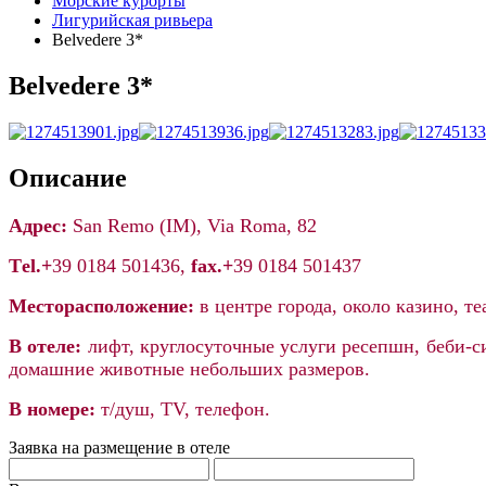
Морские курорты
Лигурийская ривьера
Belvedere 3*
Belvedere 3*
Описание
Адрес:
San Remo (IM), Via Roma, 82
Тel.+
39 0184 501436,
fax.+
39 0184 501437
Месторасположение:
в центре города, около казино, те
В отеле:
лифт, круглосуточные услуги ресепшн, беби-си
домашние животные небольших размеров.
В номере:
т/душ, ТV, телефон.
Заявка на размещение в отеле