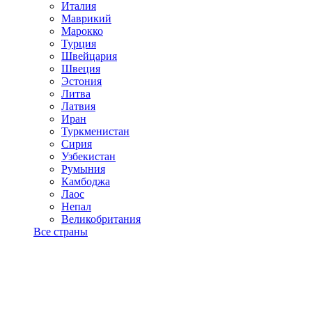
Италия
Маврикий
Марокко
Турция
Швейцария
Швеция
Эстония
Литва
Латвия
Иран
Туркменистан
Сирия
Узбекистан
Румыния
Камбоджа
Лаос
Непал
Великобритания
Все страны