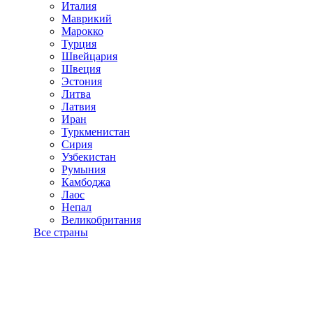
Италия
Маврикий
Марокко
Турция
Швейцария
Швеция
Эстония
Литва
Латвия
Иран
Туркменистан
Сирия
Узбекистан
Румыния
Камбоджа
Лаос
Непал
Великобритания
Все страны