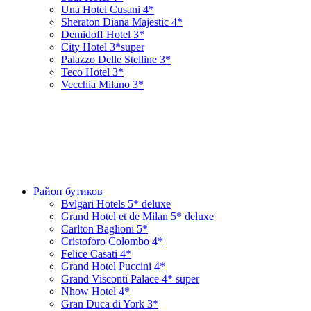
Una Hotel Cusani 4*
Sheraton Diana Majestic 4*
Demidoff Hotel 3*
City Hotel 3*super
Palazzo Delle Stelline 3*
Teco Hotel 3*
Vecchia Milano 3*
Район бутиков
Bvlgari Hotels 5* deluxe
Grand Hotel et de Milan 5* deluxe
Carlton Baglioni 5*
Cristoforo Colombo 4*
Felice Casati 4*
Grand Hotel Puccini 4*
Grand Visconti Palace 4* super
Nhow Hotel 4*
Gran Duca di York 3*