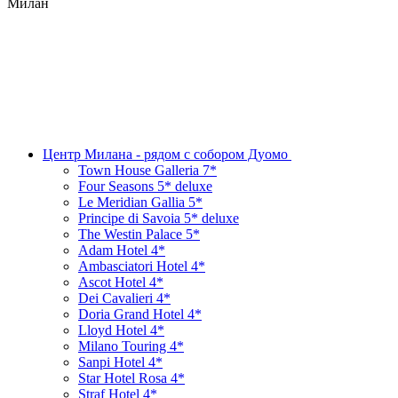
Милан
Центр Милана - рядом с собором Дуомо
Town House Galleria 7*
Four Seasons 5* deluxe
Le Meridian Gallia 5*
Principe di Savoia 5* deluxe
The Westin Palace 5*
Adam Hotel 4*
Ambasciatori Hotel 4*
Ascot Hotel 4*
Dei Cavalieri 4*
Doria Grand Hotel 4*
Lloyd Hotel 4*
Milano Touring 4*
Sanpi Hotel 4*
Star Hotel Rosa 4*
Straf Hotel 4*