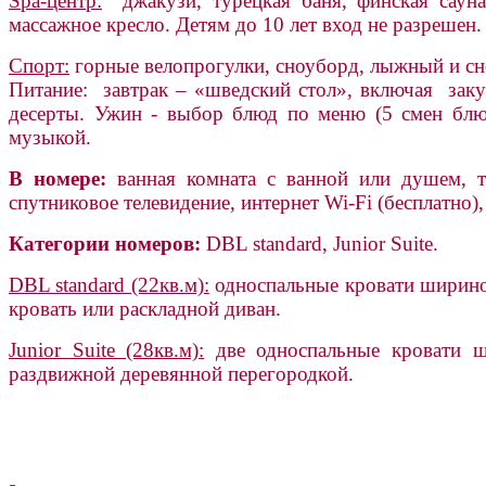
Spa-центр:
джакузи, турецкая баня, финская сауна
массажное кресло. Детям до 10 лет вход не разрешен.
Спорт:
горные велопрогулки, сноуборд, лыжный и сн
Питание: завтрак – «шведский стол», включая заку
десерты. Ужин - выбор блюд по меню (5 смен блюд
музыкой.
В номере:
ванная комната с ванной или душем, ту
спутниковое телевидение, интернет Wi-Fi (бесплатно)
Категории номеров:
DBL standard, Junior Suite.
DBL standard (22кв.м):
односпальные кровати шириной
кровать или раскладной диван.
Junior Suite (28кв.м):
две односпальные кровати ши
раздвижной деревянной перегородкой.