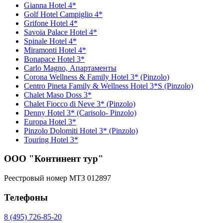
Gianna Hotel 4*
Golf Hotel Campiglio 4*
Grifone Hotel 4*
Savoia Palace Hotel 4*
Spinale Hotel 4*
Miramonti Hotel 4*
Bonapace Hotel 3*
Carlo Magno, Апартаменты
Corona Wellness & Family Hotel 3* (Pinzolo)
Centro Pineta Family & Wellness Hotel 3*S (Pinzolo)
Chalet Maso Doss 3*
Chalet Fiocco di Neve 3* (Pinzolo)
Denny Hotel 3* (Carisolo- Pinzolo)
Europa Hotel 3*
Pinzolo Dolomiti Hotel 3* (Pinzolo)
Touring Hotel 3*
ООО "Континент тур"
Реестровый номер МТЗ 012897
Телефоны
8 (495) 726-85-20