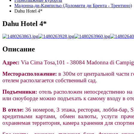
Горнолыжные курорты
Мадонна-ди-Кампильо (Доломити ди Брента - Трентино)
Dahu Hotel 4*
Dahu Hotel 4*
Описание
Адрес:
Via Cima Tosa,101 - 38084 Madonna di Campigli
Месторасположение:
в 300м от центральной части г
отелем располагается собственный сад.
Подъемники:
отель расположен непосредственно на 
или сноуборде можно подъехать к самому входу в оте
В отеле:
36 номеров, 3 этажа, ресторан, лобби-бар, S
кредитными картами, обмен валюты, услуги праче
охраняемая территория, камера хранения для спортин