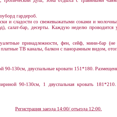
, тропический душ, зона отдыха с травяными чаям
оуборд гардероб.
ски и сладости со свежевыжатыми соками и молочным
), салат-бар, десерты. Каждую неделю проводится
алетные принадлежности, фен, сейф, мини-бар (не в
, платные ТВ каналы, балкон с панорамным видом, отоп
 90-130см, двуспальные кровати 151*180. Размещение
риной 90-130см, 1 двуспальная кровать 181*210.
Регистрация заезда 14:00/ отъезда 12:00.