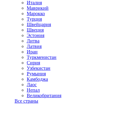
Италия
Маврикий
Марокко
Турция
Швейцария
Швеция
Эстония
Литва
Латвия
Иран
Туркменистан
Сирия
Узбекистан
Румыния
Камбоджа
Лаос
Непал
Великобритания
Все страны