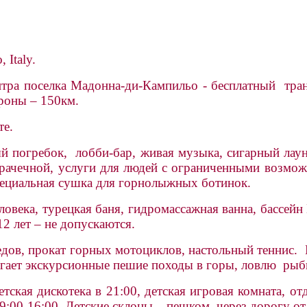
o
, Italy.
тра поселка Мадонна-ди-Кампильо - бесплатный тран
роны – 150км.
те.
й погребок, лобби-бар, живая музыка, сигарный лаун
 прачечной, услуги для людей с ограниченными возмо
специальная сушка для горнолыжных ботинок.
овека, турецкая баня, гидромассажная ванна, бассейн
12 лет – не допускаются.
ов, прокат горных мотоциклов, настольный теннис. Н
гает экскурсионные пешие походы в горы, ловлю рыб
ская дискотека в 21:00, детская игровая комната, отд
9:00-16:00. Детские склоны – пешком через дорогу от