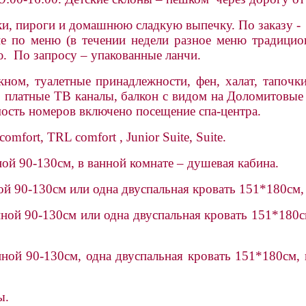
ски, пироги и домашнюю сладкую выпечку. По заказу - 
 по меню (в течении недели разное меню традиционн
ю. По запросу – упакованные ланчи.
ом, туалетные принадлежности, фен, халат, тапочки,
), платные ТВ каналы, балкон с видом на Доломитовые
мость номеров включено посещение спа-центра.
omfort, TRL comfort , Junior Suite, Suite.
ой 90-130см, в ванной комнате – душевая кабина.
 90-130см или одна двуспальная кровать 151*180см, в
ой 90-130см или одна двуспальная кровать 151*180см
ой 90-130см, одна двуспальная кровать 151*180см, в
ы.