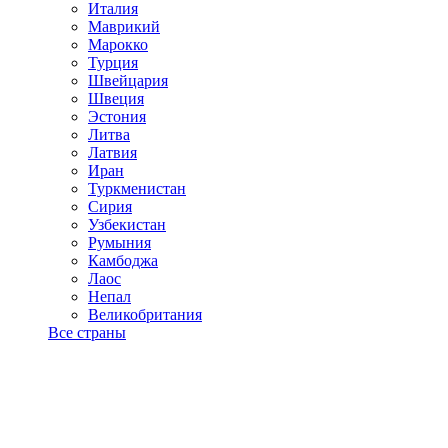
Италия
Маврикий
Марокко
Турция
Швейцария
Швеция
Эстония
Литва
Латвия
Иран
Туркменистан
Сирия
Узбекистан
Румыния
Камбоджа
Лаос
Непал
Великобритания
Все страны