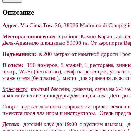
Описание
Адрес:
Via Cima Tosa 26, 38086 Madonna di Campigli
Месторасположение:
в районе Кампо Карло, до цен
Дель-Адамелло площадью 50000 га. От аэропорта Ве
Подъемники:
в 200 метрах от канатной дороги Грос
В отеле:
150 номеров, 5 этажей, 3 ресторана, винны
центр, Wi-Fi (бесплатно), сейф на рецепции, услуги
этаже отеля (бесплатно), место для хранения лыж, 
Spa-центр:
крытый бассейн, джакузи, сауна на 2-3 чел
и косметические процедуры для лица и тела. Дети до 
Спорт:
прокат лыжного снаряжения, прокат велосипед
имеются поля для игры и инструкторы. Отель предла
Детям:
детский клуб до 19:00 с русским языком, дет
услуги по уходу за детьми. Детская лыжная школа с 0