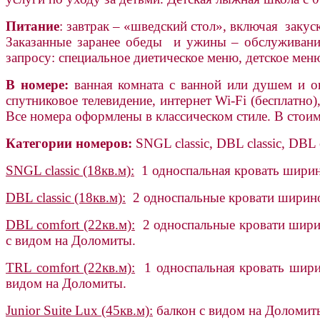
Питание
: завтрак – «шведский стол», включая заку
Заказанные заранее обеды и ужины – обслуживание
запросу: специальное диетическое меню, детское мен
В номере:
ванная комната с ванной или душем и окн
спутниковое телевидение, интернет Wi-Fi (бесплатно
Все номера оформлены в классическом стиле. В стои
Категории номеров:
SNGL classic, DBL classic, DBL c
SNGL classic (18кв.м):
1 односпальная кровать ширин
DBL classic (18кв.м):
2 односпальные кровати шириной
DBL comfort (22кв.м):
2 односпальные кровати ширин
с видом на Доломиты.
TRL comfort (22кв.м):
1 односпальная кровать ширин
видом на Доломиты.
Junior Suite Lux (45кв.м):
балкон с видом на Доломит