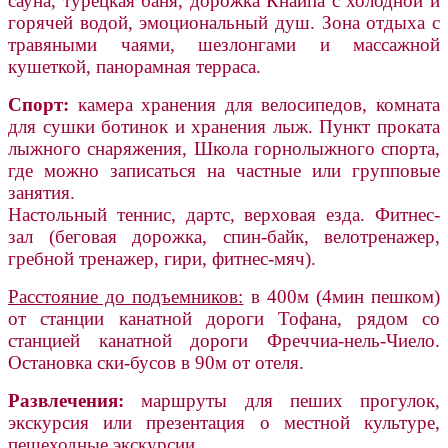
сауна, турецкая баня, дорожка Кнайпа с холодной и
горячей водой, эмоциональный душ. Зона отдыха с
травяными чаями, шезлонгами и массажной
кушеткой, панорамная терраса.
Спорт:
камера хранения для велосипедов, комната
для сушки ботинок и хранения лыж. Пункт проката
лыжного снаряжения, Школа горнолыжного спорта,
где можно записаться на частные или групповые
занятия.
Настольный теннис, дартс, верховая езда. Фитнес-
зал (беговая дорожка, спин-байк, велотренажер,
гребной тренажер, гири, фитнес-мяч).
Расстояние до подъемников:
в 400м (4мин пешком)
от станции канатной дороги Тофана, рядом со
станцией канатной дороги Фреччиа-нель-Чиело.
Остановка ски-бусов в 90м от отеля.
Развлечения:
маршруты для пеших прогулок,
экскурсия или презентация о местной культуре,
пешеходные экскурсии.