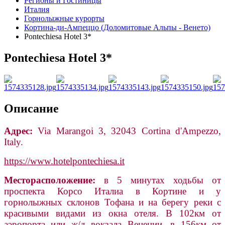
Регионы и Гостиницы
Италия
Горнолыжные курорты
Кортина-ди-Ампеццо (Доломитовые Альпы - Венето)
Pontechiesa Hotel 3*
Pontechiesa Hotel 3*
Описание
Адрес:
Via Marangoi 3, 32043 Cortina d'Ampezzo,
Italy.
https://www.hotelpontechiesa.it
Месторасположение:
в 5 минутах ходьбы от
проспекта Корсо Италиа в Кортине и у
горнолыжных склонов Тофана и на берегу реки с
красивыми видами из окна отеля. В 102км от
аэропорта или ж/д вокзала Венеции, в 156км от