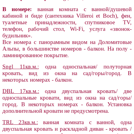
В номере:
ванная комната с ванной/душевой
кабиной и биде (сантехника Villeroi et Boch), фен,
туалетные принадлежности, спутниковое TV,
телефон, рабочий стол, Wi-Fi, услуга «звонок-
будильник».
Все номера с панорамным видом на Доломитовые
Альпы, в большинстве номеров - балкон. На полу -
ламинированное покрытие.
Sngl 11кв.м.:
одна односпальная/ полуторная
кровать, вид из окна на сад/горы/город. В
некоторых номерах - балкон.
DBL 17кв.м.:
одна двуспальная кровать/ две
односпальные кровати, вид из окна на сад/горы/
город. В некоторых номерах - балкон. Установка
дополнительной кровати не предусмотрена.
TRL 23кв.м.:
ванная комната с ванной, одна
двуспальная кровать и раскладной диван - кровать /