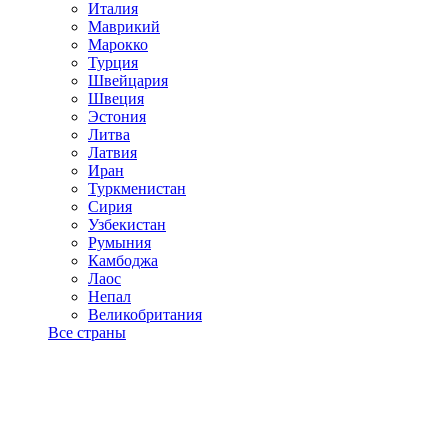
Италия
Маврикий
Марокко
Турция
Швейцария
Швеция
Эстония
Литва
Латвия
Иран
Туркменистан
Сирия
Узбекистан
Румыния
Камбоджа
Лаос
Непал
Великобритания
Все страны