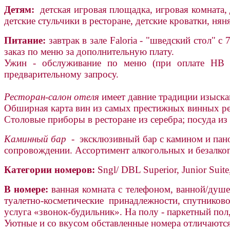
Детям:
детская игровая площадка, игровая комната, 
детские стульчики в ресторане, детские кроватки, нян
Питание:
завтрак в зале Faloria - "шведский стол"
заказ по меню за дополнительную плату.
Ужин - обслуживание по меню (при оплате HB - 
предварительному запросу.
Ресторан-салон отеля
имеет давние традиции изыска
Обширная карта вин из самых престижных винных ре
Столовые приборы в ресторане из серебра; посуда из
Каминный бар
- эксклюзивный бар с камином и пано
сопровождении. Ассортимент алкогольных и безалкого
Категории номеров:
Sngl/ DBL Superior, Junior Suite, 
В номере:
ванная комната с телефоном, ванной/душем
туалетно-косметические принадлежности, спутниковое
услуга «звонок-будильник». На полу - паркетный пол
Уютные и со вкусом обставленные номера отличаются