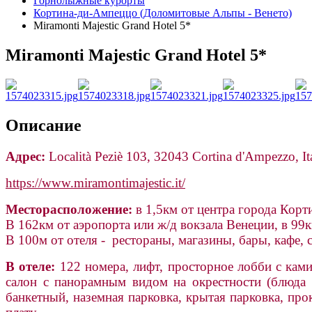
Горнолыжные курорты
Кортина-ди-Ампеццо (Доломитовые Альпы - Венето)
Miramonti Majestic Grand Hotel 5*
Miramonti Majestic Grand Hotel 5*
Описание
Адрес:
Località Peziè 103, 32043 Cortina d'Ampezzo, It
https://www.miramontimajestic.it/
Месторасположение:
в 1,5км от центра города Кор
В 162км от аэропорта или ж/д вокзала Венеции, в 99к
В 100м от отеля - рестораны, магазины, бары, кафе, 
В отеле:
122 номера, лифт, просторное лобби с камин
салон с панорамным видом на окрестности (блюда р
банкетный, наземная парковка, крытая парковка, про