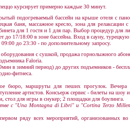
пеццо курсирует примерно каждые 30 минут.
крытый подогреваемый бассейн на крыше отеля с пан
ецкая баня, массажное кресло, зона для релаксации с
инета для 1 гостя и 1 для пар. Выбор процедур для л
 до 17/18:00 в зоне бассейна. Вход в сауну, турецкую
09:00 до 23:30 - по дополнительному запросу.
 оборудования с сушкой, продажа горнолыжного абон
дъемника Faloria.
0мин в зимний период) до других подъемников - беспл
рдио-фитнеса.
ое бюро, маршруты для пеших прогулок. Вечера к
упление артистов. Консьерж сервис - билеты на шоу 
, стол для игры в снукер; 2 площадки для боулинга.
тве с "Una Montagna di Libri" и "Cortina Terzo Mill
 первом ряду всех мероприятий, организованных во