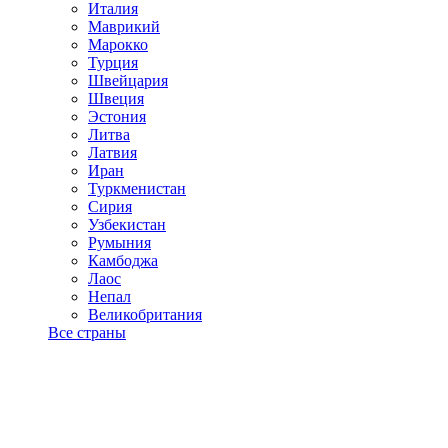
Италия
Маврикий
Марокко
Турция
Швейцария
Швеция
Эстония
Литва
Латвия
Иран
Туркменистан
Сирия
Узбекистан
Румыния
Камбоджа
Лаос
Непал
Великобритания
Все страны