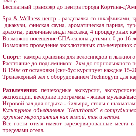
плату.
Бесплатный трансфер до центра города Кортина-д'Ам
Spa & Wellness центр
- раздевалка со шкафчиками, 
джакузи, финская сауна, ароматическая парная, тур
красоты, различные виды массажа, 4 процедурных каб
Возможно посещение СПА-салона детьми с 0 до 16 лет
Возможно проведение эксклюзивных спа-вечеринок с 
Спорт:
камера хранения для велосипедов и лыжного
Расстояние до подъемников: 2км до горнолыжного по
В 150м от остановки (ски-бус курсирует каждые 15-2
Тренажерный зал с оборудованием Technogym для ка
Развлечения:
пешеходные экскурсии, экскурсионн
экспозиции, вечерние программы - живая музыка/выст
Игровой зал для отдыха - бильярд, столы с шахматами
Культурное объединение "Geturhotels" в сотрудничес
крупные мероприятия как зимой, так и летом.
Все гости отеля имеют зарезервированные места в
пределами отеля.