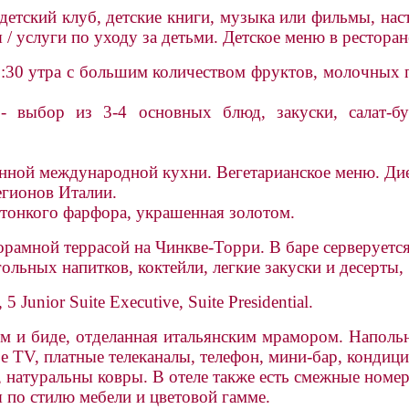
детский клуб, детские книги, музыка или фильмы, наст
я / услуги по уходу за детьми. Детское меню в ресторан
 с 7:30 утра с большим количеством фруктов, молочны
выбор из 3-4 основных блюд, закуски, салат-бу
нной международной кухни. Вегетарианское меню. Дие
гионов Италии.
 тонкого фарфора, украшенная золотом.
рамной террасой на Чинкве-Торри. В баре серверуетс
льных напитков, коктейли, легкие закуски и десерты,
5 Junior Suite Executive, Suite Presidential.
 и биде, отделанная итальянским мрамором. Напольные
 TV, платные телеканалы, телефон, мини-бар, кондицио
, натуральны ковры. В отеле также есть смежные номер
 по стилю мебели и цветовой гамме.