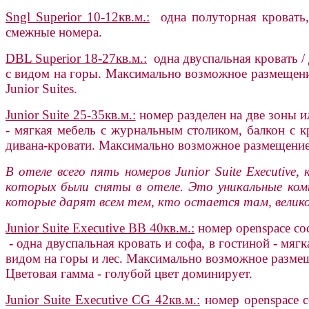
Sngl Superior 10-12кв.м.:
одна полуторная кровать,
смежные номера.
DBL Superior 18-27кв.м.:
одна двуспальная кровать / 
с видом на горы. Максимально возможное размещение
Junior Suites.
Junior Suite 25-35кв.м.:
номер разделен на две зоны ил
- мягкая мебель с журнальным столиком, балкон с 
дивана-кровати. Максимально возможное размещение 
В отеле всего пять номеров Junior Suite Executiv
которых были сняты в отеле. Это уникальные ком
которые дарят всем тем, кто остается там, велико
Junior Suite Executive BB 40кв.м.:
номер openspace сос
- одна двуспальная кровать и софа, в гостиной - мя
видом на горы и лес. Максимально возможное размеще
Цветовая гамма - голубой цвет доминирует.
Junior Suite Executive CG 42кв.м.:
номер openspace со