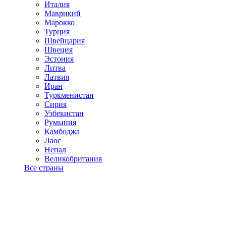
Италия
Маврикий
Марокко
Турция
Швейцария
Швеция
Эстония
Литва
Латвия
Иран
Туркменистан
Сирия
Узбекистан
Румыния
Камбоджа
Лаос
Непал
Великобритания
Все страны