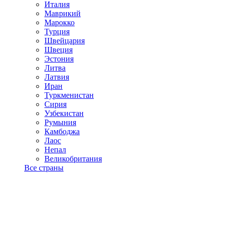
Италия
Маврикий
Марокко
Турция
Швейцария
Швеция
Эстония
Литва
Латвия
Иран
Туркменистан
Сирия
Узбекистан
Румыния
Камбоджа
Лаос
Непал
Великобритания
Все страны