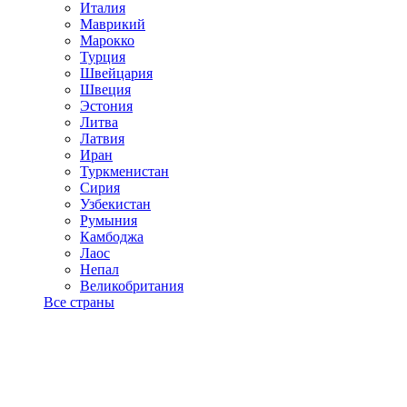
Италия
Маврикий
Марокко
Турция
Швейцария
Швеция
Эстония
Литва
Латвия
Иран
Туркменистан
Сирия
Узбекистан
Румыния
Камбоджа
Лаос
Непал
Великобритания
Все страны