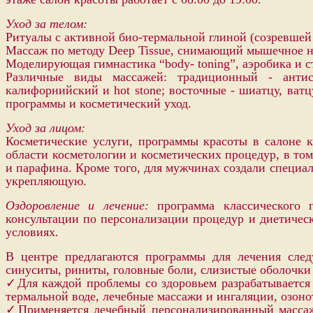
Уход за телом:
Ритуалы с активной био-термальной глиной (созревшей
Массаж по методу Deep Tissue, снимающий мышечное на
Моделирующая гимнастика “body- toning”, аэробика и с
Различные виды массажей: традиционный - антис
калифорнийский и hot stone; восточные - шиатцу, ват
программы и косметический уход.
Уход за лицом:
Косметические услуги, программы красоты в салоне к
области косметологии и косметических процедур, в то
и парафина. Кроме того, для мужчинах создали специал
укрепляющую.
Оздоровление и лечение:
программа классического г
консультации по персонализации процедур и диетичес
условиях.
В центре предлагаются программы для лечения след
синуситы, риниты, головные боли, слизистые оболочки 
✓Для каждой проблемы со здоровьем разрабатывается 
термальной воде, лечебные массажи и ингаляции, озо
✓Применяется лечебный персонализированный массаж