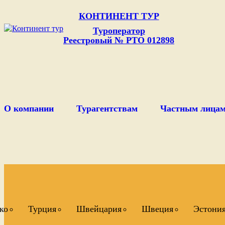
КОНТИНЕНТ ТУР
Туроператор
Реестровый № РТО 012898
О компании
Турагентствам
Частным лица
ко
Турция
Швейцария
Швеция
Эстони