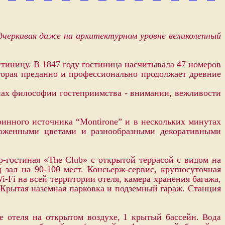
дчеркивая даже на архитектурном уровне великолепный
тиницу. В 1847 году гостиница насчитывала 47 номеров
оторая преданно и профессионально продолжает древние
пах философии гостеприимства - в
нимании, вежливости
ринного источника “Montirone” и в нескольких минутах
хоженными цветами и разнообразными декоративными
р-гостиная «The Club»
с открытой террасой с видом на
 зал на 90-100 мест. Консьерж-сервис, круглосуточная
-Fi на всей территории отеля, камера хранения багажа,
 Крытая наземная парковка и подземный гараж. Cтанция
е отеля на открытом воздухе,
1 крытый бассейн.
Вода