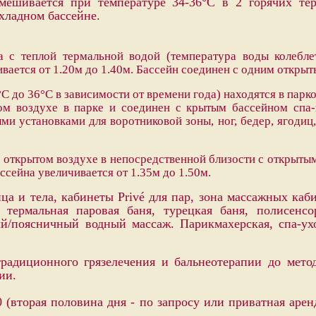
смешивается при температуре 34-36°С в 2 горячих т
хладном бассейне.
а с теплой термальной водой (температура воды колебле
ается от 1.20м до 1.40м. Бассейн соединен с одним откры
C до 36°C в зависимости от времени года) находятся в парко
ом воздухе в парке и соединен с крытым бассейном спа-
и установками для воротниковой зоны, ног, бедер, ягодиц,
а открытом воздухе в непосредственной близости с открыты
ссейна увеличивается от 1.35м до 1.50м.
а и тела, кабинеты Privé для пар, зона массажных каби
 термальная паровая баня, турецкая баня, полисен
й/поясничный водный массаж. Парикмахерская, спа-ухо
радиционного грязелечения и бальнеотерапии до мет
ии.
0 (вторая половина дня - по запросу или приватная арен