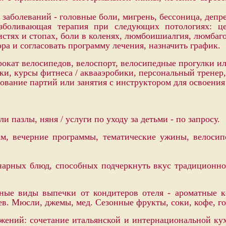
аболеваний - головные боли, мигрень, бессоница, депр
зболивающая терапия при следующих потологиях: це
истях и стопах, боли в коленях, люмбоишиалгия, люмбаг
а и согласовать программу лечения, назначить график.
окат велосипедов, велоспорт, велосипедные прогулки ил
и, курсы фитнеса / аквааэробики, персональный тренер,
рование партий или занятия с инструктором для освоения
 пазлы, няня / услуги по уходу за детьми - по запросу.
м, вечерние программы, тематические ужины, велоси
нарных блюд, способных подчеркнуть вкус традиционной
ные виды выпечки от кондитеров отеля - ароматные к
ев. Мюсли, джемы, мед. Сезонные фрукты, соки, кофе, г
жений: сочетание итальянской и интернациональной ку