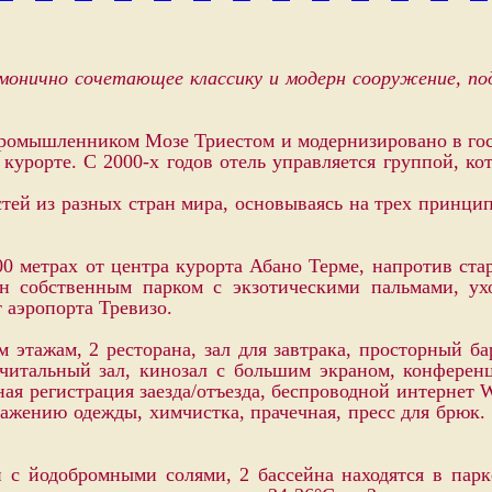
рмонично сочетающее классику и модерн сооружение, по
промышленником Мозе Триестом и модернизировано в гос
 курорте.
С 2000-х годов отель управляется группой, к
стей из разных стран мира, основываясь на трех принци
00 метрах от центра курорта Абано Терме, напротив ста
н собственным парком с экзотическими пальмами, у
 аэропорта Тревизо.
им этажам,
2 ресторана, зал для завтрака, просторный
ба
читальный зал, кинозал с большим экраном, конференц
я регистрация заезда/отъезда, беспроводной интернет Wi
лажению одежды, химчистка, прачечная, пресс для брюк.
ой
с йодобромными солями,
2
бассейна находятся в парк