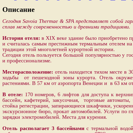
Описание
Сегодня Savoia Thermae & SPA представляет собой га
сплав между современностью и древними традициями.
История отеля:
в ХIХ веке здание было приобретено 
и считалась самым престижным термальным отелем на
традиции этой многолетней курортной истории.
Сегодня отель пользуется большой популярностью у го
и профессионализме.
Месторасположение:
отель находится тихом месте в 3
ходьбы от пешеходной зоны курорта.
Отель окруже
растениями.
В 57 км от аэропорта Венеции и в 63 км от
В отеле:
170 номеров,
6 лифтов для доступа к верхн
бассейн, кафетерий, закусочная, торговые автоматы, 
стойка регистрации, запирающиеся шкафчики, ускоренна
экскурсионное бюро, прокат автомобилей. Услуги по г
зарядки электромобилей. Места для курения.
Отель располагает 3 бассейнами
с
термальной вод