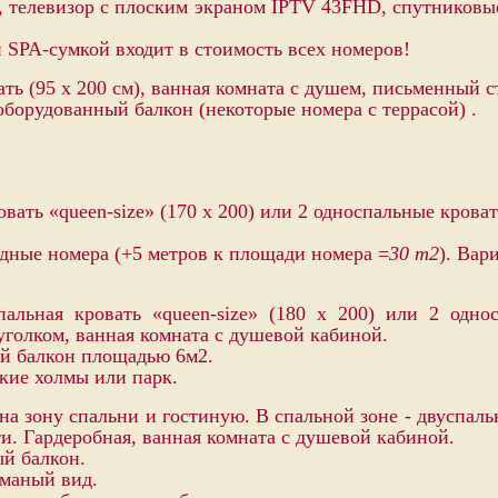
, телевизор с плоским экраном IPTV 43FHD, спутниковые
и SPA-сумкой входит в стоимость всех номеров!
ь (95 х 200 см), ванная комната с душем, письменный с
борудованный балкон (некоторые номера с террасой) .
ать «queen-size» (170 x 200) или 2 односпальные кроват
дные номера (+5 метров к площади номера =
30 m2
). Вар
альная кровать «queen-size» (180 x 200) или 2 одно
уголком, ванная комната с душевой кабиной.
й балкон площадью 6м2.
кие холмы или парк.
 зону спальни и гостиную. В спальной зоне - двуспальна
и. Гардеробная, ванная комната с душевой кабиной.
й балкон.
аманый вид.