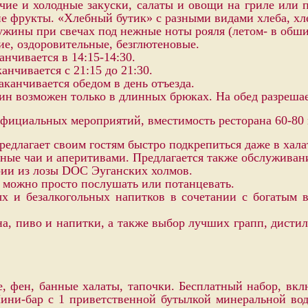
ие и холодные закуски, салаты и овощи на гриле или 
ие фрукты. «Хлебный бутик» с разными видами хлеба, х
ужины при свечах под нежные ноты рояля (летом- в обш
ие, оздоровительные, безглютеновые.
анчивается в 14:15-14:30.
анчивается с 21:15 до 21:30.
аканчивается обедом в день отъезда.
жин возможен только в длинных брюках. На обед разрешае
официальных мероприятий, вместимость ресторана 60-80 
редлагает своим гостям быстро подкрепиться даже в хала
яные чаи и аперитивами. Предлагается также обслуживани
рии из лозы DOC Эуганских холмов.
ю можно просто послушать или потанцевать.
ых и безалкогольных напитков в сочетании с богатым 
, пиво и напитки, а также выбор лучших грапп, дисти
де, фен, банные халаты, тапочки. Бесплатный набор, в
ини-бар с 1 приветственной бутылкой минеральной во