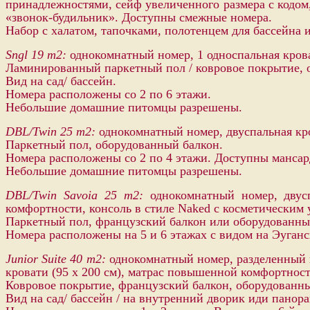
принадлежностями, сейф увеличенного размера с кодом
«звонок-будильник». Доступны смежные номера.
Набор с халатом, тапочками, полотенцем для бассейна 
Sngl 19 m2:
однокомнатный номер, 1 односпальная кроват
Ламинированный паркетный пол / ковровое покрытие, о
Вид на сад/ бассейн.
Номера расположены со 2 по 6 этажи.
Небольшие домашние питомцы pазрешены.
DBL/Twin 25 m2:
однокомнатный номер, двуспальная кров
Паркетный пол, оборудованный балкон.
Номера расположены со 2 по 4 этажи. Доступны мансар
Небольшие домашние питомцы pазрешены.
DBL/Twin Savoia 25 m2:
однокомнатный номер, двусп
комфортности, консоль в стиле Naked с косметическим 
Паркетный пол, французский балкон или оборудованны
Номера расположены на 5 и 6 этажах с видом на Эуганс
Junior Suite 40 m2:
однокомнатный номер, разделенный на
кровати (95 х 200 см), матрас повышенной комфортност
Ковровое покрытие, французский балкон, оборудованны
Вид на сад/ бассейн / на внутренний дворик иди панор