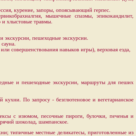
ессия, курение, запоры, опоясывающий герпес.
рвикобрахиалгия, мышечные спазмы, эпикокандилит,
о и хлыстовые травмы.
и экскурсии, пешеходные экскурсии.
 сауна.
 или совершенствования навыков игры), верховая езда,
педные и пешеходные экскурсии, маршруты для пеших
 кухни. По запросу - безглютеновое и вегетарианское
ексы с изюмом, песочные пироги, булочки, печенья и
орячий шоколад, шампанское.
хни; типичные местные деликатесы, приготовленные из