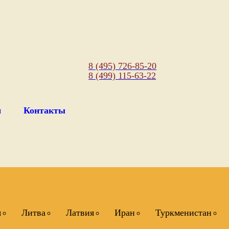
8 (495) 726-85-20
8 (499) 115-63-22
м
Контакты
я
Литва
Латвия
Иран
Туркменистан