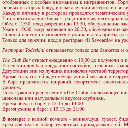
отобранных с особым вниманием к ингредиентов. Горяч
первых и вторых блюд, и в заключении десерты и свеж
Ка
ждую пятницу в ресторане проводятся тематические 
Тип приготовления блюд - традиционные, вегетарианск
Обед с 12:30, вход разрешен до 13:30, обслуживание зак
Ужин с 19:30, вход разрешен до 20:30, обслуживание зак
Полный пансион начинается с ужина в день приезда и з
Только для мужчин: вход в ресторан «Il Savoardo» на у
Ресторан Todeskini
открывается только для банкетов и 
The Club Bar
открыт ежедневно с 10:00 до полуночи и п
В течении дня бар предлагает настойки, отборные трав
Дегустации вин из лучших виноделен местной террито
Кроме того, гостей ждут вечера живой музыки, котору
В баре предлагается широкий ассортимент алкогольн
ужином.
После ужина предложение «The Club», включающее вина
шоколада или натуральным вкусом клубники.
Время обеда в баре: с 12:15 до 14:00
Время ужина в баре: с 19:15 до 21:00.
В номере:
в ванной комнате - ванная/душ, туалет, би
крем для тела и набор туалетных принадлежностей. М