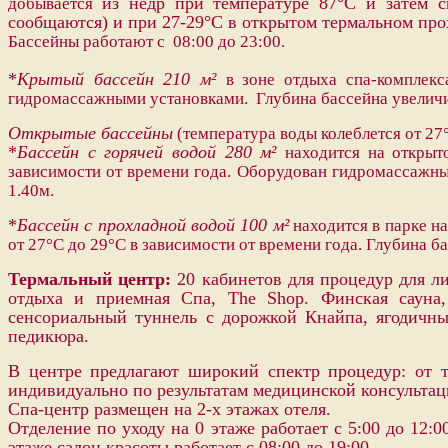
из недр при температуре 87°С и затем 
добывается
сообщаются) и при 27-29°С в открытом термальном про
Бассейны работают с 08:00 до 23:00.
*
Крытый бассейн
210 м²
в зоне отдыха спа-комплекс
гидромассажными установками. Глубина бассейна увеличив
Открытые бассейны
(температура воды колеблется от 27°
*
Бассейн с горячей водой 280 м²
находится на открыт
зависимости от времени года. Оборудован гидромассажным
1.40м.
*
Бассейн с прохладной водой 100 м²
находится в парке н
от 27°C до 29°C в зависимости от времени года. Глубина ба
Термальный центр:
20 кабинетов для процедур для лиц
отдыха и приемная Спа, The Shop. Финская сауна,
сенсориальный туннель с дорожкой Кнайпа, ягодичны
педикюра.
В центре предлагают широкий спектр процедур: от т
индивидуально по результатам медицинской консультац
Спа-центр размещен на 2-х этажах отеля.
Отделение по уходу на 0 этаже работает с 5:00 до 12:0
этаже салон красоты работает с 08:00 до 19:00.