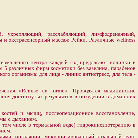
й, укрепляющий, расслабляющий, лимфодренажный,
пы и экстрасенсорный массаж Рейки.
Различные wellness
 термального центра каждый год предлагают новинки в
ы 5 различных фирм косметики без вазелина, парабенов
го организма: для лица - линию антистресс, для тела -
лечения «Remise en forme».
Проводятся медицинские
ания достигнутых результатов в похудении в домашних
 костей и мышц, послеоперационное восстановление,
емы с дыханием.
 том числе в термальной воде) гидрокинезиотерапию в
вием.
лями, ингаляции, микронизированный назальный душ,