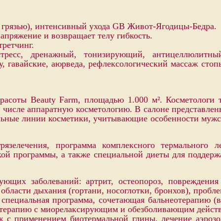
 грязью), интенсивный ухода GB Живот-Ягодицы-Бедра.
пряжение и возвращает телу гибкость.
третчинг.
тресс, дренажный, тонизирующий, антицеллюлитны
цу, гавайские, аюрведа, рефлексологический массаж сто
расоты Beauty Farm, площадью 1.000 м². Косметологи
м числе аппаратную косметологию. В салоне представлен
ьные линии косметики, учитывающие особенности мужско
рязелечения, программа комплексного термального 
кой программы, а также специальной диеты для поддерж
ующих заболеваний: артрит, остеопороз, повреждения
области дыхания (гортани, носоглотки, бронхов), пробл
специальная программа, сочетающая бальнеотерапию (в
нотерапию с миорелаксирующим и обезболивающим дейст
 с применением биотермальной глины, лечение аэрозо