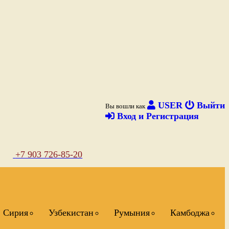
USER
Выйти
Вы вошли как
Вход и Регистрация
+7 903 726-85-20
Сирия
Узбекистан
Румыния
Камбоджа