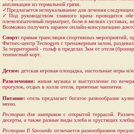
аппликации из термальной грязи.
✓Предлагается иглоукалывание для лечения следующих з
✓Под руководством главного врача проводится обе
плечелопаточный периатрит, боли в мелких суставах, к
Возможно получить заранее онлайн-консультацию доктор
Спорт:
прямая трансляция спортивных мероприятий, пр
Фитнес-центр Tecnogym с тренажерным залом, раздевалк
За территорией - гольф в пределах 3км от отеля (брони
теннисный корт.
Детям:
детская игровая площадка, настольные игры и/или
Развлечения:
живая музыка и выступление по вечера
прогулок, отдых в холле отеля, приятные чаепития.
Питание:
отель предлагает богатое разнообразие кули
меню.
Ресторан для завтраков
с открытой террасой. Различ
десерты, а также разные виды хлеба и хрустящих хлебц
Ресторан Il Savoardo
отличается разнообразием предло