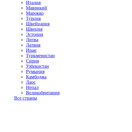
Италия
Маврикий
Марокко
Турция
Швейцария
Швеция
Эстония
Литва
Латвия
Иран
Туркменистан
Сирия
Узбекистан
Румыния
Камбоджа
Лаос
Непал
Великобритания
Все страны