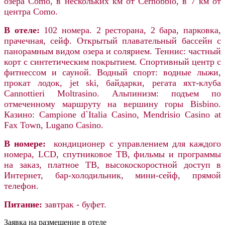
озера Como, в нескольких км от Cernobbio, в 7 км от
центра Como.
В отеле:
102 номера. 2 ресторана, 2 бара, парковка,
прачечная,
сейф.
Открытый плавательный бассейн с
панорамным видом озера и солярием. Теннис: частный
корт с синтетическим покрытием. Спортивный центр с
фитнессом и сауной. Водный спорт: водные лыжи,
прокат лодок, jet ski, байдарки, регата яхт-клуба
Cannottieri Moltrasino. Альпинизм: подъем по
отмеченному маршруту на вершину горы Bisbino.
Казино: Campione d`Italia Casino, Mendrisio Casino at
Fax Town, Lugano Casino.
В номере:
кондиционер с управлением для каждого
номера,
LCD,
спутниковое ТВ,
фильмы и программы
на заказ,
платное ТВ,
высокоскоростной доступ в
Интернет,
бар-холодильник,
мини-сейф,
прямой
телефон.
Питание:
завтрак - буфет.
Заявка на размещение в отеле