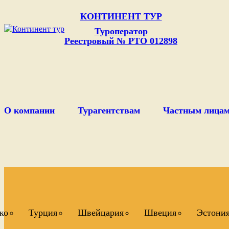
КОНТИНЕНТ ТУР
Туроператор
Реестровый № РТО 012898
О компании
Турагентствам
Частным лица
ко
Турция
Швейцария
Швеция
Эстони