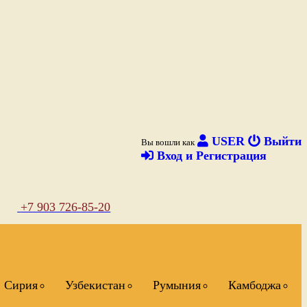
USER
Выйти
Вы вошли как
Вход и Регистрация
+7 903 726-85-20
Сирия
Узбекистан
Румыния
Камбоджа