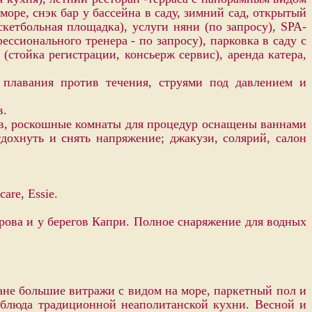
оре, снэк бар у бассейна в саду, зимний сад, открытый
скетбольная площадка), услуги няни (по запросу), SPA-
ссионального тренера - по запросу), парковка в саду с
(стойка регистрации, консьерж сервис), аренда катера,
плавания против течения, струями под давлением и
в.
в, роскошные комнаты для процедур оснащены ваннами
дохнуть и снять напряжение; джакузи, солярий, салон
are, Essie.
рова и у берегов Капри. Полное снаряжение для водных
ране большие витражи с видом на море, паркетный пол и
 блюда традиционной неаполитанской кухни. Весной и