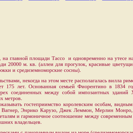
, на главной площади Тассо и одновременно на утесе 
щади 20000 м. кв. (аллеи для прогулок, красивые цвету
юкки и средиземноморские сосны).
ьствами, некогда на этом месте располагалась вилла рим
т 175 лет. Основанная семьей Фиорентино в 1834 го
 трех соединенных между собой импозантных зданий
х метров.
оказывать гостеприимство королевским особам, видным
ак Вагнер, Энрико Карузо, Джек Леммон, Мерлин Монро
деталям и гармоничное соотношение между современным 
ешних владельцев.
фресками с панорамным видом на море (средиземоморская