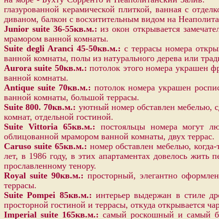
глазурованной керамической плиткой, ванная с отделк
диваном, балкон с восхитительным видом на Неаполит
Junior suite 36-55кв.м.:
из окон открывается замечате
мрамором ванной комнаты.
Suite degli Aranci 45-50кв.м.:
с террасы номера откры
ванной комнаты, полы из натурального дерева или тра
Aurora suite 50кв.м.:
потолок этого номера украшен фр
ванной комнаты.
Antique suite 70кв.м.:
потолок номера украшен роспис
ванной комнаты, большой террасы.
Suite 800. 70кв.м.:
уютный номер обставлен мебелью, сд
комнат, отдельной гостиной.
Suite Vittoria 65кв.м.:
постояльцы номера могут люб
облицованной мрамором ванной комнаты, двух террас.
Caruso suite 65кв.м.:
номер обставлен мебелью, когда-
лет, в 1986 году, в этих апартаментах довелось жить
прославленному тенору.
Royal suite 90кв.м.:
просторный, элегантно оформлен
террасы.
Suite Pompei 85кв.м.:
интерьер выдержан в стиле дре
просторной гостиной и террасы, откуда открывается ч
Imperial suite 165кв.м.:
самый роскошный и самый бол