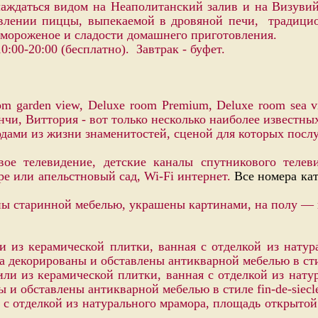
слаждаться видом на Неаполитанский залив и на Визув
товлении пиццы, выпекаемой в дровяной печи, традиц
, мороженое и сладости домашнего приготовления.
:00-20:00 (бесплатно). Завтрак - буфет.
oom garden view, Deluxe room Premium,
Deluxe room sea vi
чи, Виттория - вот только несколько наиболее известных
зодами из жизни знаменитостей, сценой для которых пос
ое телевидение, детские каналы спутникового телев
ре или апельстновый сад, Wi-Fi интернет.
Все номера кат
ены старинной мебелью, украшены картинами, на полу —
 из керамической плитки, ванная с отделкой из натур
декорированы и обставлены антикварной мебелью в стиле
ли из керамической плитки, ванная с отделкой из нату
 и обставлены антикварной мебелью в стиле fin-de-siecl
с отделкой из натурального мрамора, площадь открытой 
то и Неаполитанский Зал