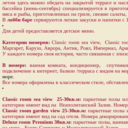
летом здесь можно обедать на закрытой террасе и на
бассейна (июнь-сентябрь) специализируется в приго
мяса и рыбы, приготовленных на гриле, свежие салаты
В
лобби баре
сервируются легкие закуски и напитки с 10
Для детей предоставляется детское меню.
Категории номеров:
Classic room sea view,
Classic r
Маргарет, Карузо, Аврора, Антик, Роял, Империал, Аран
У каждого номера своя история, часто связанная с эпи
В номере:
ванная комната, кондиционер, спутников
подключение к интернет, балкон /терраса с видом на мо
море.
Все номера оформлены в классическом стиле, обставл
Classic room sea view 25-30кв.м:
паркетные полы или
категории имеют вид на Неаполитанский Залив. Номера 
Classic room garden view 25-30кв.м:
паркетные полы и
категории имеют вид на сад отеля. Номера декорированы
Deluxe room Premium 30кв.м:
паркетные полы, ванная 
на море - Бухту Соррен