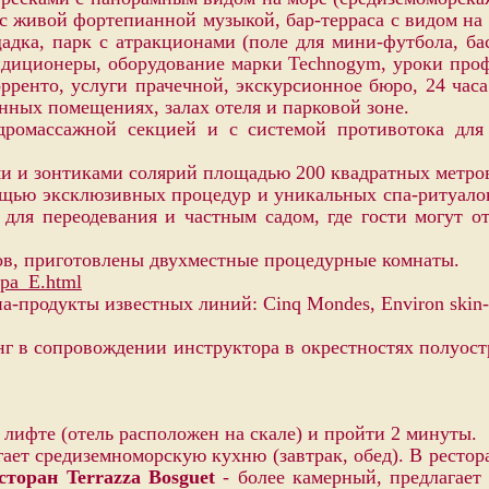
с живой фортепианной музыкой, бар-терраса с видом на м
щадка, парк с атракционами (поле для мини-футбола, ба
диционеры, оборудование марки Technogym, уроки профе
енто, услуги прачечной, экскурсионное бюро, 24 часа 
венных помещениях, залах отеля и парковой зоне.
ромассажной секцией и с системой противотока для 
ми и зонтиками солярий площадью 200 квадратных метро
ощью эксклюзивных процедур и уникальных спа-ритуало
ля переодевания и частным садом, где гости могут от
ов, приготовлены двухместные процедурные комнаты.
-spa_E.html
-продукты известных линий: Cinq Mondes, Environ skin-c
нг в сопровождении инструктора в окрестностях полуост
лифте (отель расположен на скале) и пройти 2 минуты.
гает средиземноморскую кухню (завтрак, обед). В ресто
сторан Terrazza
Bosguet
- более камерный, предлагает