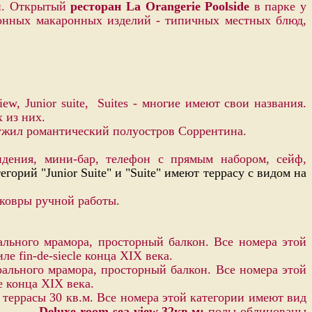
ий. Открытый
ресторан La Orangerie Poolside
в парке у
ионных макаронных изделий - типичных местных блюд,
ew, Junior suite, Suites - м
ногие имеют свои названия.
 из них.
лужил романтический полуостров Соррентина.
идения, мини-бар, телефон с прямым набором, сейф,
егорий "Junior Suite" и "Suite" имеют террасу с видом на
 ковры ручной работы.
ального мрамора, просторный балкон. Все номера этой
 fin-de-siecle конца XIX века.
рального мрамора, просторный балкон. Все номера этой
e конца XIX века.
террасы 30 кв.м. Все номера этой категории имеют вид
ив.
Deluxe room sea view 32кв.м:
полы облицованы