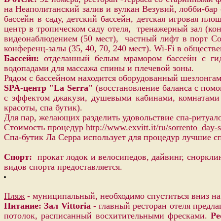
на Неаполитанский залив и вулкан Везувий, лобби-бар 
бассейн в саду, детский бассейн, детская игровая пло
центр в тропическом саду отеля, тренажерный зал (кон
видеонаблюдением (50 мест), частный лифт в порт Сорр
конференц-залы (35, 40, 70, 240 мест). Wi-Fi в общест
Бассейн:
отделанный белым мрамором бассейн с гид
водопадами для массажа спины и плечевой зоны.
Рядом с бассейном находится оборудованный шезлонга
SPA-центр "La Serra"
(восстановление баланса с пом
с эффектом джакузи, душевыми кабинами, комнатами д
красоты, спа бутик).
Для пар, желающих разделить удовольствие спа-ритуал
Стоимость процедур
http://www.exvitt.it/ru/sorrento_day
Спа-бутик Ла Серра использует для процедур лучшие спа
Спорт:
прокат лодок и велосипедов, дайвинг, сноркли
видов спорта предоставляется.
Пляж
- муниципальный, необходимо спуститься вниз на 
Питание:
Зал
Vittoria
- главный ресторан отеля предла
потолок, расписанный восхитительными фресками.
Ре