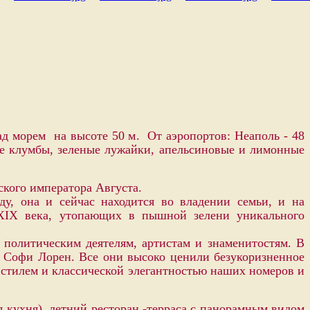
над морем на высоте
50 м
. От аэропортов: Неаполь - 48
щие клумбы, зеленые лужайки, апельсиновые и лимонные
ского императора Августа.
ду, она и сейчас находится во владении семьи, и на
 ХIX века, утопающих в пышной зелени уникального
 политическим деятелям, артистам и знаменитостям. В
, Софи Лорен. Все они высоко ценили безукоризненное
стилем и классической элегантностью наших номеров и
 кухня), летний ресторан -терраса с панорамным видом