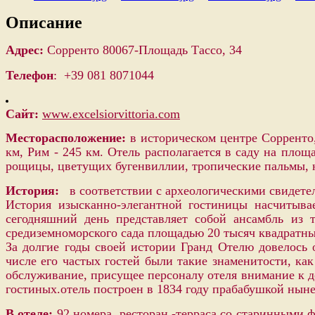
Описание
Адрес:
Сорренто 80067-Площадь Тассо, 34
Телефон
: +39 081 8071044
Сайт:
www.excelsiorvittoria.com
Месторасположение:
в историческом центре Сорренто
км, Рим - 245 км. Отель располагается в саду на пло
рощицы, цветущих бугенвиллии, тропические пальмы, 
История:
в соответствии с археологическими свидетел
История изысканно-элегантной гостиницы насчитывае
сегодняшний день представляет собой ансамбль из
средиземноморского сада площадью 20 тысяч квадратны
За долгие годы своей истории Гранд Отелю довелось 
числе его частых гостей были такие знаменитости, к
обслуживание, присущее персоналу отеля внимание к 
гостиных.отель построен в 1834 году прабабушкой нын
В
отеле
:
92
номера, ресторан -терраса со старинными 