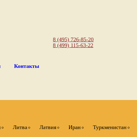
8 (495) 726-85-20
8 (499) 115-63-22
м
Контакты
я
Литва
Латвия
Иран
Туркменистан