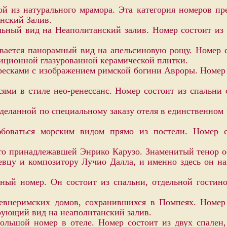
ой из натурального мрамора. Эта категория номеров пр
анский Залив.
льный вид на Неаполитанский залив. Номер состоит из
вается панорамный вид на апельсиновую рощу. Номер с
диционной глазурованной керамической плитки.
есками с изображением римской богини Авроры. Номер 
ями в стиле нео-ренессанс. Номер состоит из спальни
еланной по специальному заказу отеля в единственном э
оваться морским видом прямо из постели. Номер со
то принадлежавшей Энрико Карузо. Знаменитый тенор ост
 певцу и композитору Лучио Далла, и именно здесь он
ный номер. Он состоит из спальни, отдельной гостин
внеримских домов, сохранившихся в Помпеях. Номер 
арующий вид на неаполитанский залив.
ьшой номер в отеле. Номер состоит из двух спален, 