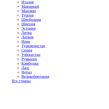
Италия
Маврикий
Марокко
Турция
Швейцария
Швеция
Эстония
Литва
Латвия
Иран
Туркменистан
Сирия
Узбекистан
Румыния
Камбоджа
Лаос
Непал
Великобритания
Все страны