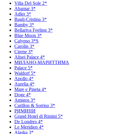
Villa Del Sole 2*
Abamar 3*
Adler 3*
Bagli-Cristina 3*
Bamby 3*
Bellariva Feeling 3*
Blue Moon 3*
Calypso 3*S
Carolin 3*
Cirene 3*
Alisei Palace 4*
МИЛАНО-МАРИТТИМА
Palace 5*
Waldorf 5*
Apollo 4*
Aurelia 4*
Mare e Pineta 4*
Doge 4*
Amigos 3*
Carillon & Sorriso 3*
РИМИНИ
Grand Hotel di Rimini 5*
De Londres 4*
Le Meridien 4*
Alaska 3*