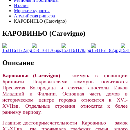
Регионы и Гостиницы
Италия
Морские курорты
Апулийская ривьера
КАРОВИНЬО (Carovigno)
КАРОВИНЬО (Carovigno)
Описание
Каровиньо (Carovigno)
- коммуна в провинции
Бриндизи. Покровителями коммуны почитаются
Пресвятая Богородица и святые апостолы Иаков
Младший и Филипп. Основная часть домов в
историческом центре городка относится к XVI-
XVIIвв. Отдельные строения относятся к более
раннему периоду.
Главные достопримечательности Каровиньо – замок
XI-XIIвв., где проживала графская семья, много