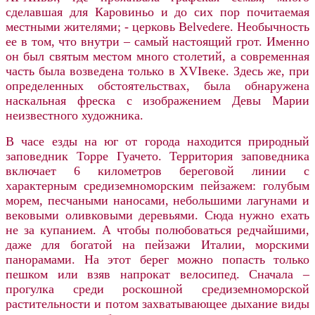
сделавшая для Каровиньо и до сих пор почитаемая
местными жителями; - церковь Belvedere. Необычность
ее в том, что внутри – самый настоящий грот. Именно
он был святым местом много столетий, а современная
часть была возведена только в XVIвеке. Здесь же, при
определенных обстоятельствах, была обнаружена
наскальная фреска с изображением Девы Марии
неизвестного художника.
В часе езды на юг от города находится природный
заповедник Торре Гуачето. Территория заповедника
включает 6 километров береговой линии с
характерным средиземноморским пейзажем: голубым
морем, песчаными наносами, небольшими лагунами и
вековыми оливковыми деревьями. Сюда нужно ехать
не за купанием. А чтобы полюбоваться редчайшими,
даже для богатой на пейзажи Италии, морскими
панорамами. На этот берег можно попасть только
пешком или взяв напрокат велосипед. Сначала –
прогулка среди роскошной средиземноморской
растительности и потом захватывающее дыхание виды