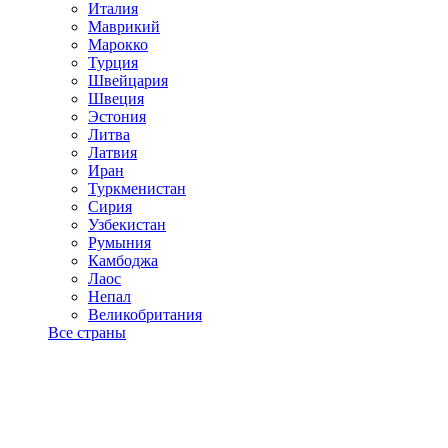
Италия
Маврикий
Марокко
Турция
Швейцария
Швеция
Эстония
Литва
Латвия
Иран
Туркменистан
Сирия
Узбекистан
Румыния
Камбоджа
Лаос
Непал
Великобритания
Все страны